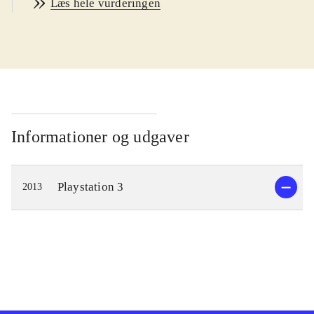
Læs hele vurderingen
Præmien er, at han bliver en gud i et
himmerige kaldet Celestia. Her får
man som spiller til opgave, at ændre
skæbnen for de mennesker der beder
til guderne. Skæbnerne ændres ved at
besejre fysiske manifestationer - i en
såkaldt kopi-verden - af menneskenes
Informationer og udgaver
manglende selvtillid og modstand
mod forandringerne. Overvinder man
Playstation 3
2013
disse udfordringer - inkl. svære
"bosses" - opfyldes ønskerne i "den
rigtige verden". Til at hjælpe sig har
man andre guder, der bl.a. udvælger
de skæbner man skal ændre. Desuden
kan man gøre brug af indkøbte våben
og andre typer af items.