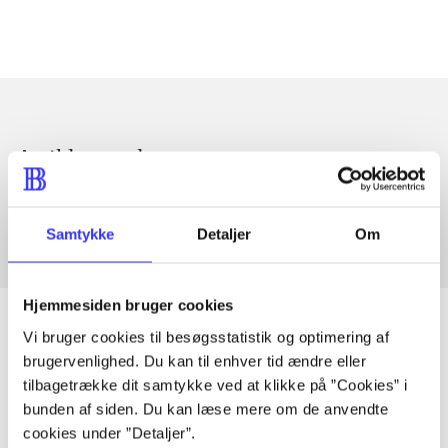
Artikler med samme emner
Fra
Samtykke
Detaljer
Om
Hjemmesiden bruger cookies
Vi bruger cookies til besøgsstatistik og optimering af
brugervenlighed. Du kan til enhver tid ændre eller
Artikler
tilbagetrække dit samtykke ved at klikke på ”Cookies” i
bunden af siden. Du kan læse mere om de anvendte
Alle registrerede artikler fordelt på udgivelser
cookies under ”Detaljer”.