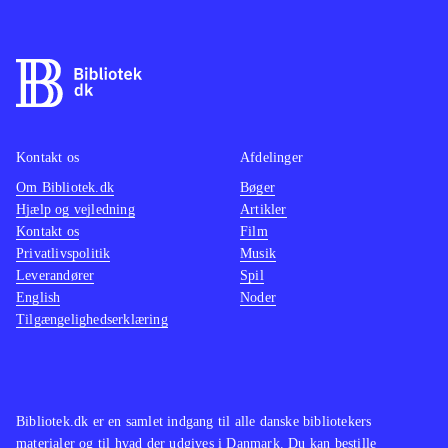
Kampsystemet er turbaseret.
Grafikken er manga-inspireret og der
er engelsk tale. Tekst og tale er
gennemsyret af humoristiske og
lettere sexistiske undertoner. Spillet
er udelukkende singleplayer. PEGI er
Kontakt os
Afdelinger
12 med anmærkninger for stødende
Om Bibliotek.dk
Bøger
Hjælp og vejledning
Artikler
sprog og vold
.
Kontakt os
Film
Alt i alt et fint underholdende spil,
Privatlivspolitik
Musik
hvis man i forvejen er fan af japansk
Leverandører
Spil
RPG. Her er tale om et udfordrende
English
Noder
Tilgængelighedserklæring
spil, der kræver, at man benytter den
rette taktiske tilgang, hvis man vil
videre i spillet. På negativsiden er
der indimellem for meget dialog, der
Bibliotek.dk er en samlet indgang til alle danske bibliotekers
trods sin skæve humor tager tempoet
materialer og til hvad der udgives i Danmark. Du kan bestille