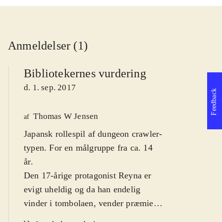
Anmeldelser (1)
Bibliotekernes vurdering
d. 1. sep. 2017
Feedback
Thomas W Jensen
af
Japansk rollespil af dungeon crawler-
typen. For en målgruppe fra ca. 14
år
.
Den 17-årige protagonist Reyna er
evigt uheldig og da han endelig
vinder i tombolaen, vender præmien
op og ned på hans tilværelse.