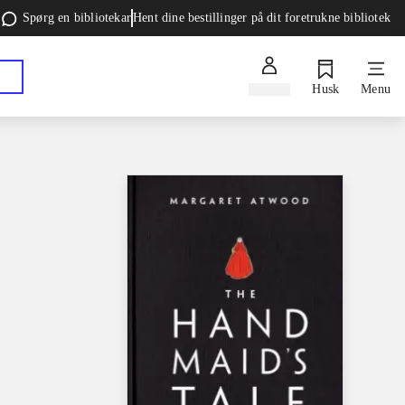
Spørg en bibliotekar
Hent dine bestillinger på dit foretrukne bibliotek
Log ind
Husk
Menu