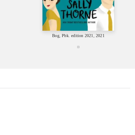
Bog, Pbk. edition 2021, 2021
B
...
...