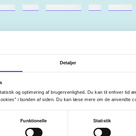
ebøger
ridning
hestesygdomme
vokal
sygdomme
Artiklerne i
handler ofte om
Detaljer
lorem ipsum dolor sit amet ...
Tidsskrift
s
atistik og optimering af brugervenlighed. Du kan til enhver tid æn
ookies” i bunden af siden. Du kan læse mere om de anvendte co
Funktionelle
Statistik