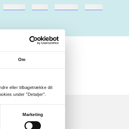
hestesport
træning
skolebøger
hesteavl
Om
dre eller tilbagetrække dit
okies under ”Detaljer”.
Marketing