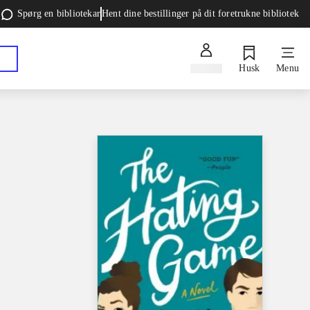
Spørg en bibliotekar
Hent dine bestillinger på dit foretrukne bibliotek
Log ind
Husk
Menu