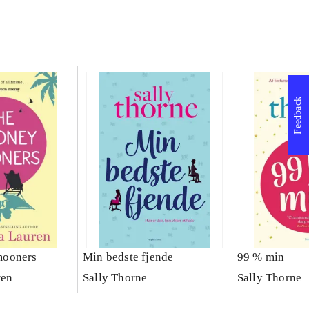
Feedback
mooners
Min bedste fjende
99 % min
ren
Sally Thorne
Sally Thorne