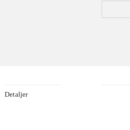
Detaljer
...
...
...
...