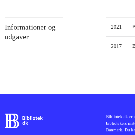
Informationer og
2021
udgaver
2017
Bibliotek.dk er 
bibliotekers mat
Danmark. Du kan