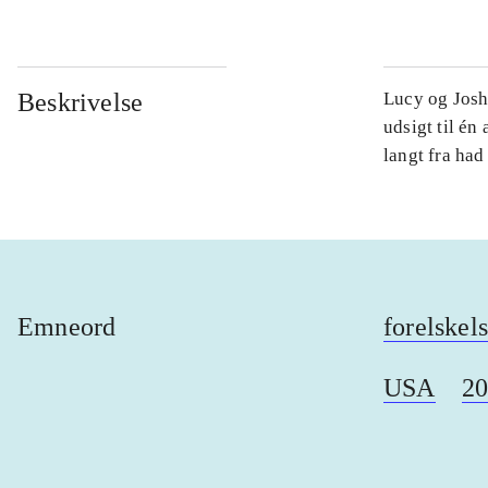
Beskrivelse
Lucy og Joshu
udsigt til én
langt fra had
Emneord
forelskel
USA
20