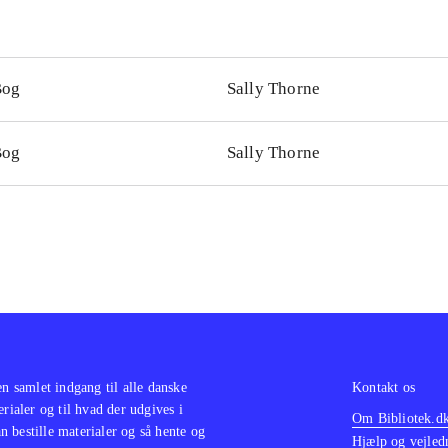
Bog
Sally Thorne
Bog
Sally Thorne
en samlet indgang til alle danske
Kontakt os
erialer og til hvad der udgives i
Om Bibliotek.d
 bestille materialer og så hente og
Hjælp og vejled