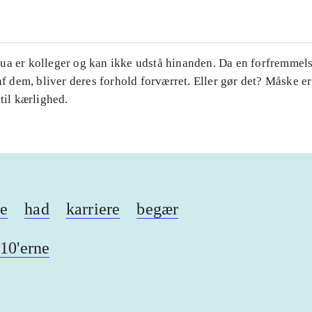
a er kolleger og kan ikke udstå hinanden. Da en forfremmelse
 af dem, bliver deres forhold forværret. Eller gør det? Måske er
 til kærlighed.
se
had
karriere
begær
10'erne