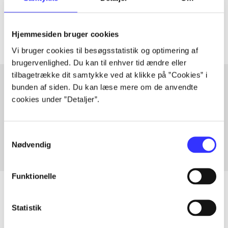
Artiklerne i
handler ofte om
Hjemmesiden bruger cookies
Vi bruger cookies til besøgsstatistik og optimering af
brugervenlighed. Du kan til enhver tid ændre eller
tilbagetrække dit samtykke ved at klikke på ”Cookies” i
bunden af siden. Du kan læse mere om de anvendte
cookies under ”Detaljer”.
Artikler med samme emner
Fra
Samtykkevalg
Nødvendig
Funktionelle
Statistik
Artikler