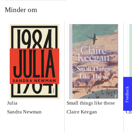
Minder om
Feedback
Julia
Small things like these
Eu
Sandra Newman
Claire Keegan
Ch