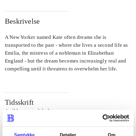
Beskrivelse
A New Yorker named Kate often dreams she is
transported to the past - where she lives a second life as
Emilia, the mistress of a nobleman in Elizabethan
England - but the dream becomes increasingly real and
compelling until it threatens to overwhelm her life.
Tidsskrift
Artiklen er en del af
lorem ipsum dolor sit amet ...
Samtykke
Detaljer
Om
Tidsskrift