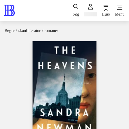
Søg
Log ind
Husk
Menu
Bøger / skønlitteratur / romaner