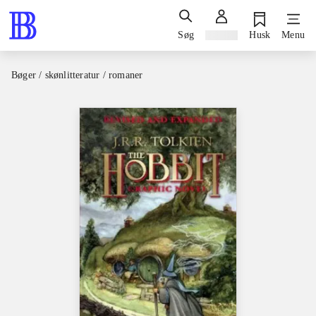
Søg
Log ind
Husk
Menu
Bøger / skønlitteratur / romaner