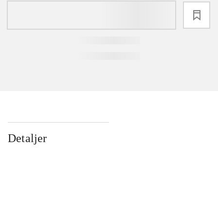
loading
Detaljer
...
...
...
...
...
...
...
...