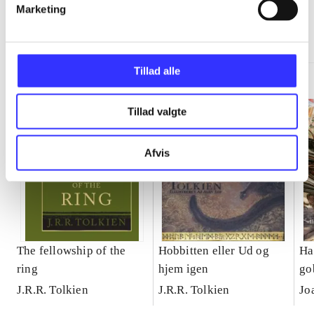
Marketing
Minder om
Tillad alle
Tillad valgte
Afvis
The fellowship of the
Hobbitten eller Ud og
Ha
ring
hjem igen
gob
J.R.R. Tolkien
J.R.R. Tolkien
Jo