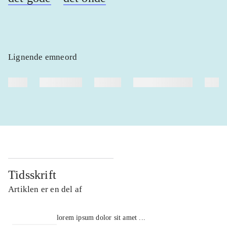
Lignende emneord
heste
børnebøger
ridning
hestesygdomme
vokal
Tidsskrift
Artiklen er en del af
lorem ipsum dolor sit amet ...