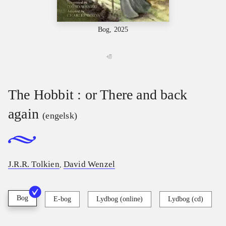
Bog, 2025
+
7
The Hobbit : or There and back
again
(engelsk)
J.R.R. Tolkien
David Wenzel
,
Bog
E-bog
Lydbog (online)
Lydbog (cd)