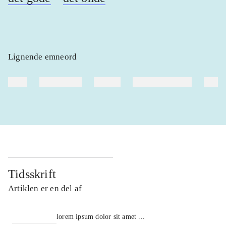
Lignende emneord
heste
børnebøger
ridning
hestesygdomme
vokal
Tidsskrift
Artiklen er en del af
lorem ipsum dolor sit amet ...