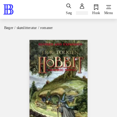
Søg
Log ind
Husk
Menu
Bøger / skønlitteratur / romaner