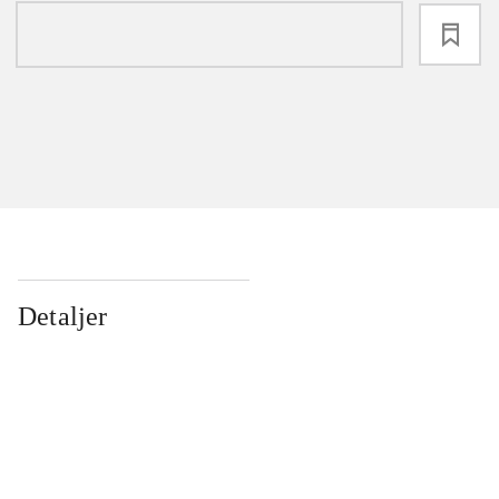
loading
Detaljer
...
...
...
...
...
...
...
...