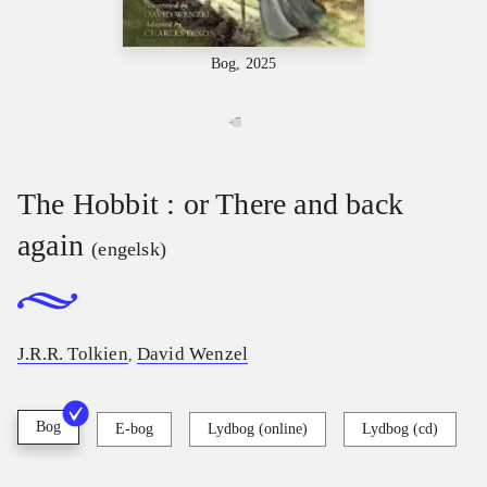
Bog, 2025
+
7
The Hobbit : or There and back
again
(engelsk)
J.R.R. Tolkien
David Wenzel
,
Bog
E-bog
Lydbog (online)
Lydbog (cd)