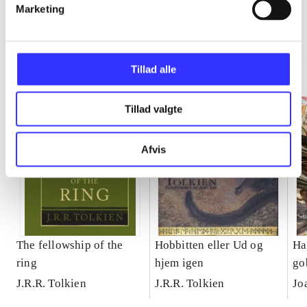
Marketing
Minder om
Tillad alle
Tillad valgte
Afvis
The fellowship of the
Hobbitten eller Ud og
Ha
ring
hjem igen
gob
J.R.R. Tolkien
J.R.R. Tolkien
Jo