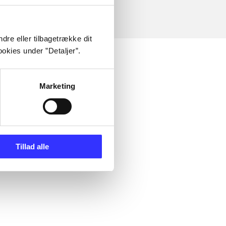
dre eller tilbagetrække dit
okies under ”Detaljer”.
Marketing
Tillad alle