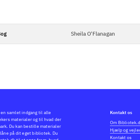
Bog
Sheila O'Flanagan
 en samlet indgang til alle
Kontakt os
kers materialer og til hvad der
Om Bibliotek.
ark. Du kan bestille materialer
Hjælp og vejle
låne på dit eget bibliotek. Du
Kontakt os