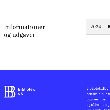
Informationer
2024
og udgaver
Bibliotek.dk er
danske bibliote
udgives i Danm
og så hente og 