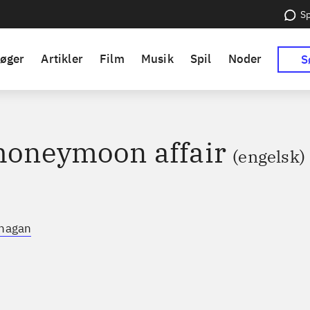
Sp
øger
Artikler
Film
Musik
Spil
Noder
S
honeymoon affair
(engelsk)
anagan