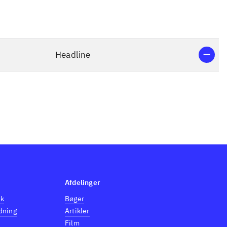
Headline
Afdelinger
dk
Bøger
dning
Artikler
Film