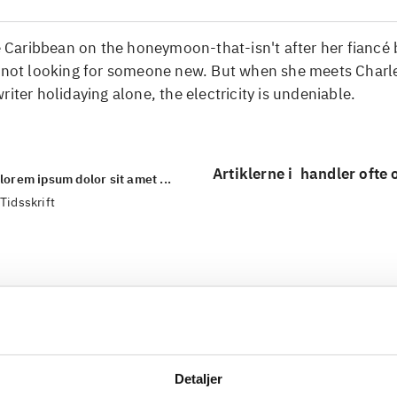
he Caribbean on the honeymoon-that-isn't after her fiancé
 not looking for someone new. But when she meets Charles
riter holidaying alone, the electricity is undeniable.
Artiklerne i
handler ofte
lorem ipsum dolor sit amet ...
Tidsskrift
Detaljer