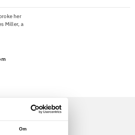
 broke her
 Miller, a
 om
Om