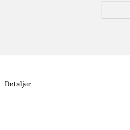
Detaljer
...
...
...
...