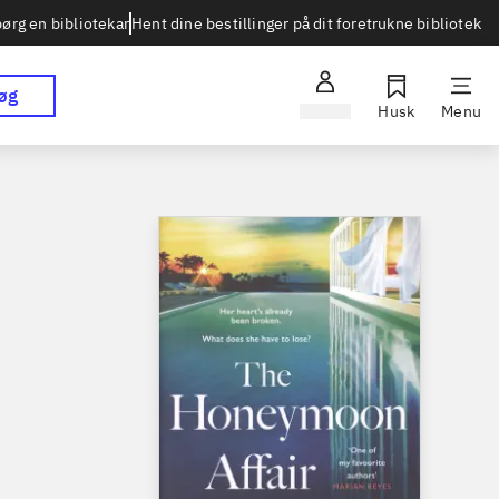
Hent dine bestillinger på dit foretrukne bibliotek
ørg en bibliotekar
øg
Log ind
Husk
Menu