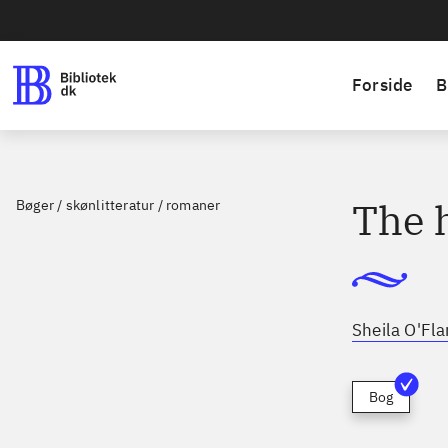
Forside
B
The 
Bøger / skønlitteratur / romaner
Sheila O'Fl
Bog