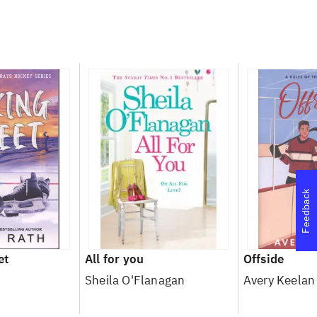
Feedback
et
All for you
Offside
Sheila O'Flanagan
Avery Keelan