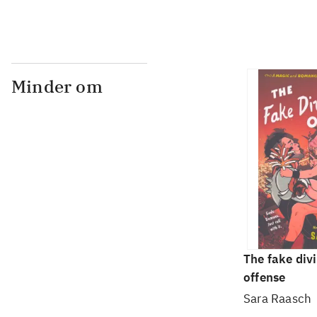
Minder om
The fake div
offense
Sara Raasch