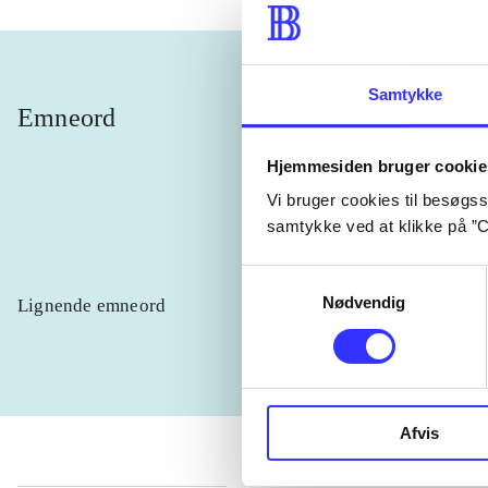
Samtykke
Emneord
overnatu
Hjemmesiden bruger cookie
uhygge
Vi bruger cookies til besøgsst
samtykke ved at klikke på ”C
Samtykkevalg
Nødvendig
Lignende emneord
heste
børn
Afvis