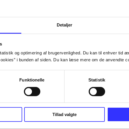
Detaljer
rlige fænomener
spøgelser
hekse
forband
s
atistik og optimering af brugervenlighed. Du kan til enhver tid æn
ookies” i bunden af siden. Du kan læse mere om de anvendte co
Funktionelle
Statistik
ebøger
ridning
hestesygdomme
vokal
sygdomme
Tillad valgte