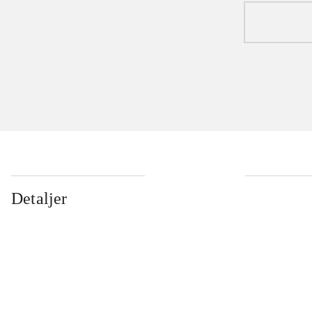
Detaljer
...
...
...
...