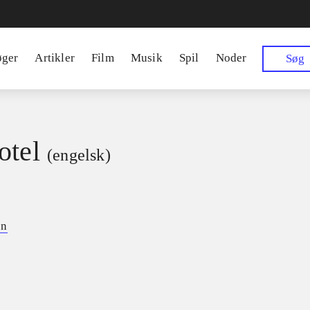
øger
Artikler
Film
Musik
Spil
Noder
Søg
otel
(engelsk)
on