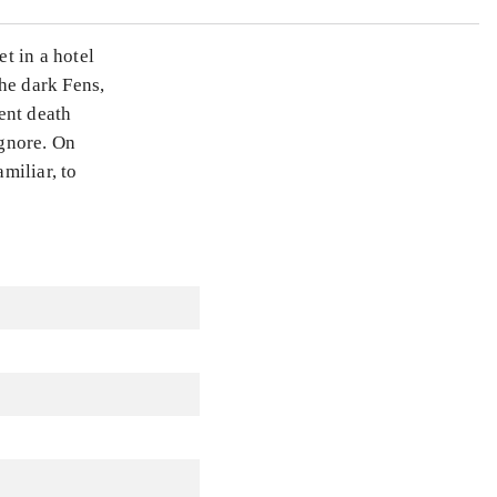
et in a hotel
he dark Fens,
lent death
ignore. On
miliar, to