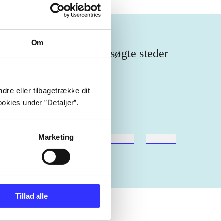
Om
elser
hoteller
hjemsøgte steder
dre eller tilbagetrække dit
okies under ”Detaljer”.
Marketing
hestesport
træning
skolebøger
hesteavl
Tillad alle