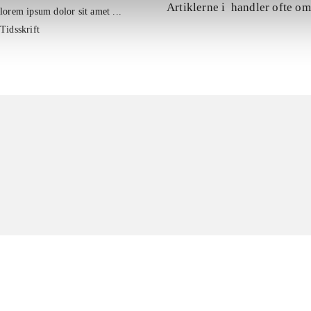
Artiklerne i
handler ofte om
lorem ipsum dolor sit amet ...
Tidsskrift