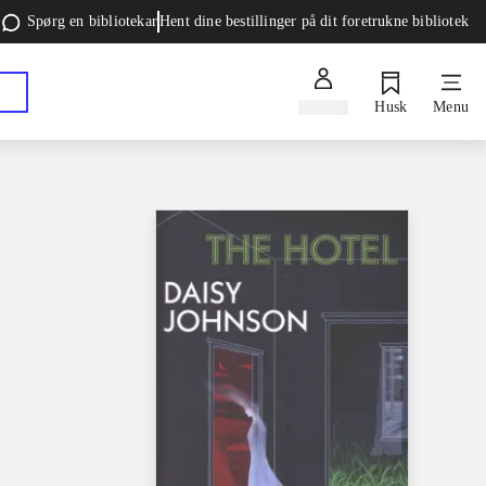
Spørg en bibliotekar
Hent dine bestillinger på dit foretrukne bibliotek
Log ind
Husk
Menu