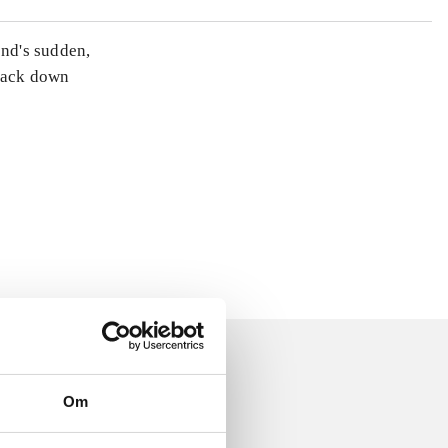
nd's sudden,
track down
Om