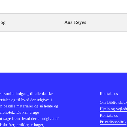
Bog
Ana Reyes
en samlet indgang til alle danske
Kontakt os
erialer og til hvad der udgives i
Om Bibliotek.d
 bestille materialer og så hente og
Hjælp og vejled
 bibliotek. Du kan bruge
Kontakt os
 at søge frem, hvad der er udgivet af
Privatlivspolitik
sskrifter, artikler, e-bøger,