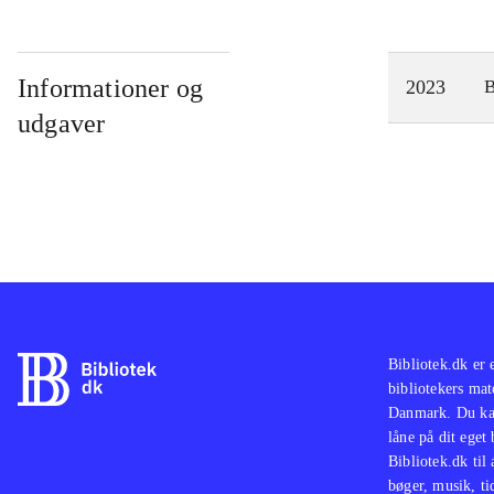
Informationer og
2023
udgaver
Bibliotek.dk er 
bibliotekers mat
Danmark. Du kan
låne på dit eget
Bibliotek.dk til
bøger, musik, tid