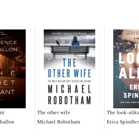
nt
The other wife
The look-alik
hallon
Michael Robotham
Erica Spindler