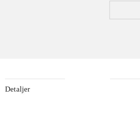
Detaljer
...
...
...
...