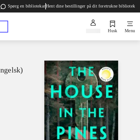
Spørg en bibliotekar
Hent dine bestillinger på dit foretrukne bibliotek
Log ind
Husk
Menu
engelsk)