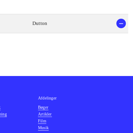
Dutton
Afdelinger
k
Bøger
ning
Artikler
Film
Musik