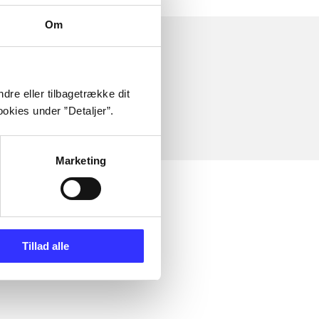
Om
dre eller tilbagetrække dit
okies under ”Detaljer”.
Marketing
Tillad alle