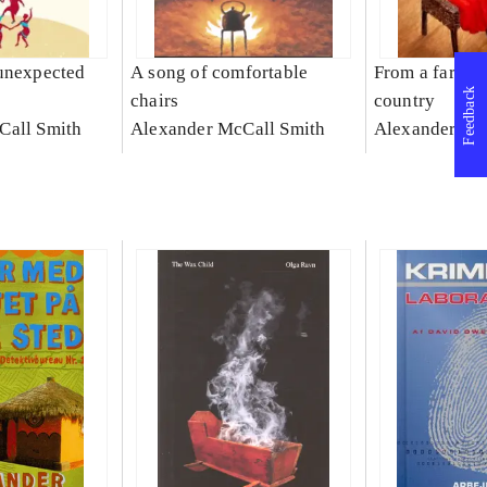
unexpected
A song of comfortable
From a far and
Feedback
chairs
country
Call Smith
Alexander McCall Smith
Alexander Mc