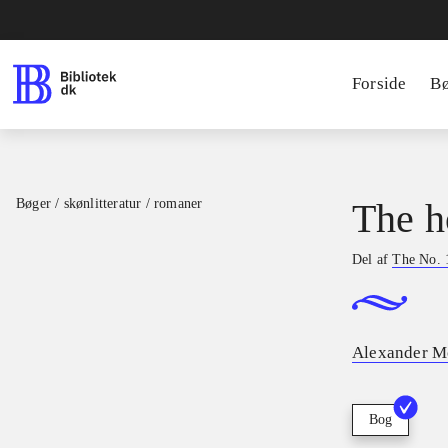
Forside
B
Bøger / skønlitteratur / romaner
The h
Del af
The No. 1
Alexander M
Bog