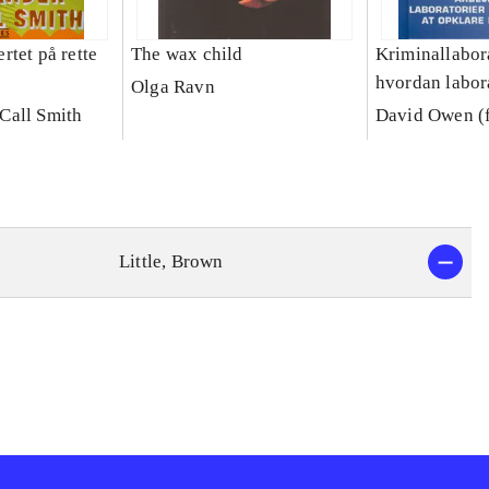
tet på rette
The wax child
Kriminallabora
hvordan labor
Olga Ravn
med til at opk
Call Smith
David Owen (f
forbrydelser 
skyldige
Little, Brown