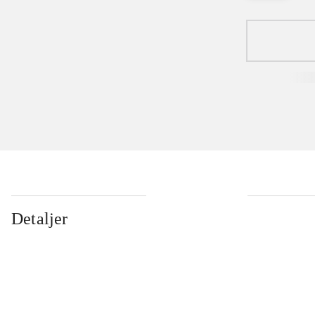
Detaljer
...
...
...
...