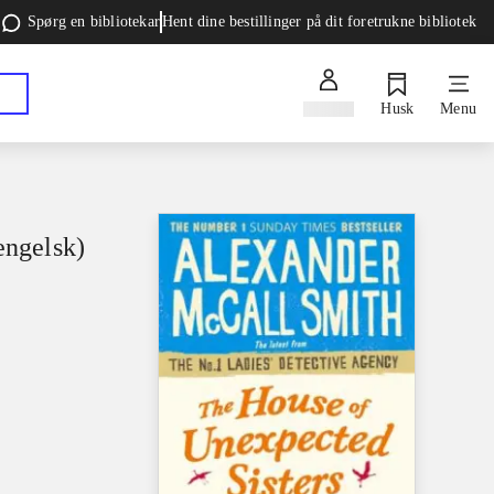
Spørg en bibliotekar
Hent dine bestillinger på dit foretrukne bibliotek
Log ind
Husk
Menu
engelsk)