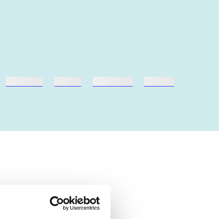
hestesport
træning
skolebøger
hesteavl