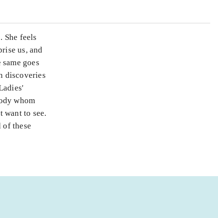
. She feels
prise us, and
e same goes
n discoveries
Ladies'
ebody whom
 want to see.
 of these