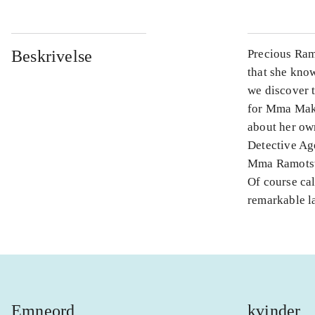
Beskrivelse
Precious Ram
that she know
we discover 
for Mma Maku
about her own
Detective Ag
Mma Ramotswe 
Of course cal
remarkable la
Emneord
kvinder