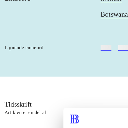
Botswan
Lignende emneord
heste
børn
Tidsskrift
Artiklen er en del af