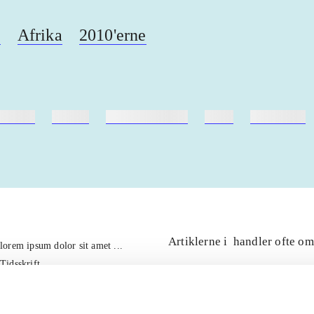
a
Afrika
2010'erne
ebøger
ridning
hestesygdomme
vokal
sygdomme
Artiklerne i
handler ofte om
lorem ipsum dolor sit amet ...
Tidsskrift