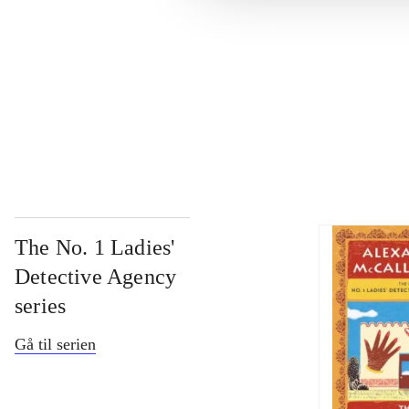
...
...
The No. 1 Ladies'
Detective Agency
series
Gå til serien