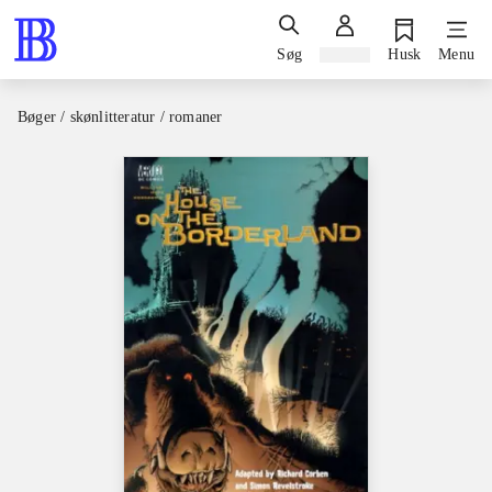
Søg
Log ind
Husk
Menu
Bøger / skønlitteratur / romaner