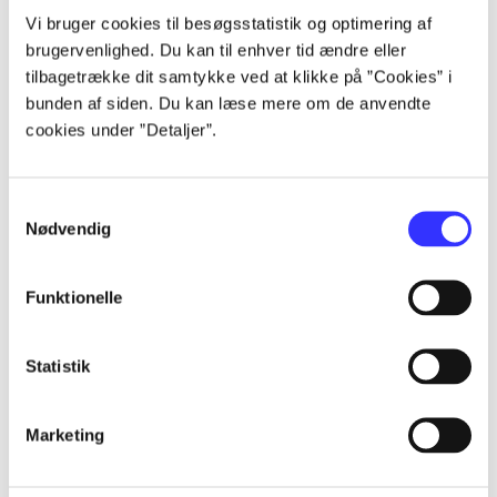
Artikler
Vi bruger cookies til besøgsstatistik og optimering af
brugervenlighed. Du kan til enhver tid ændre eller
Alle registrerede artikler fordelt på udgivelser
tilbagetrække dit samtykke ved at klikke på ”Cookies” i
bunden af siden. Du kan læse mere om de anvendte
...
cookies under ”Detaljer”.
...
Samtykkevalg
Nødvendig
...
Funktionelle
...
Statistik
...
Marketing