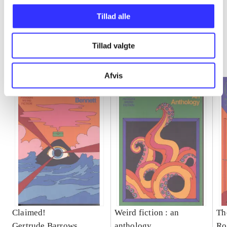
Tillad alle
Penguin weird fiction
Tillad valgte
Gå til serien
Afvis
Claimed!
Weird fiction : an
Th
Gertrude Barrows
anthology
Ro