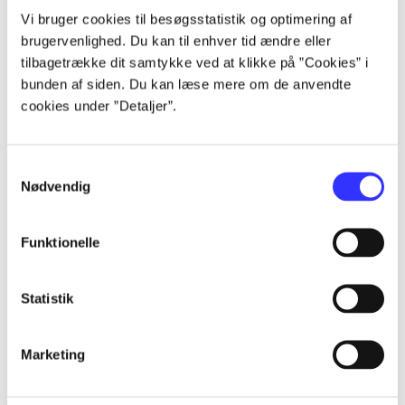
Artikler
Vi bruger cookies til besøgsstatistik og optimering af
brugervenlighed. Du kan til enhver tid ændre eller
Alle registrerede artikler fordelt på udgivelser
tilbagetrække dit samtykke ved at klikke på ”Cookies” i
bunden af siden. Du kan læse mere om de anvendte
...
cookies under ”Detaljer”.
...
Samtykkevalg
Nødvendig
...
Funktionelle
...
Statistik
...
Marketing