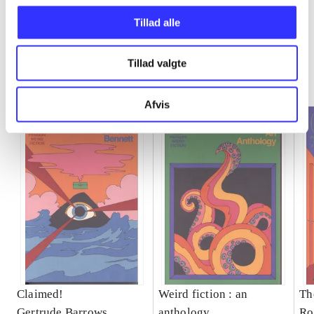
Tillad alle
Penguin weird fiction
Tillad valgte
Gå til serien
Afvis
Claimed!
Weird fiction : an
Th
Gertrude Barrows
anthology
Ro