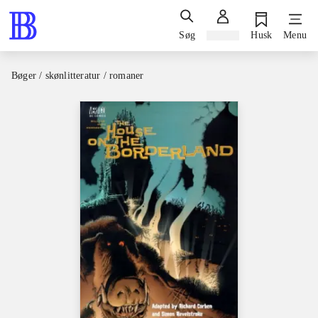
Søg
Log ind
Husk
Menu
Bøger / skønlitteratur / romaner