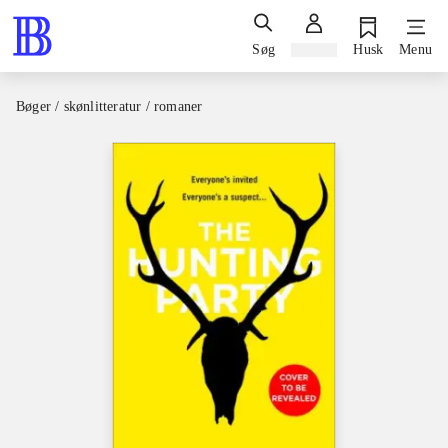
Søg
Log ind
Husk
Menu
Bøger / skønlitteratur / romaner