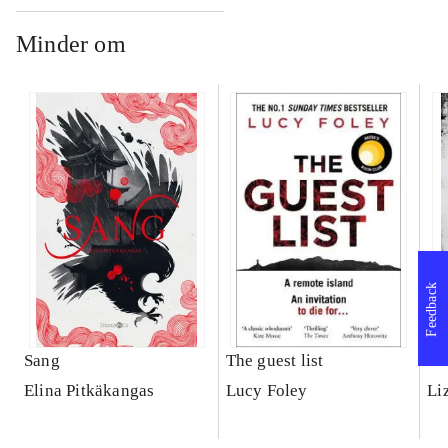
Minder om
Feedback
Sang
The guest list
De
Elina Pitkäkangas
Lucy Foley
Li