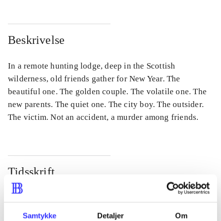
Beskrivelse
In a remote hunting lodge, deep in the Scottish
wilderness, old friends gather for New Year. The
beautiful one. The golden couple. The volatile one. The
new parents. The quiet one. The city boy. The outsider.
The victim. Not an accident, a murder among friends.
Tidsskrift
Artiklen er en del af
lorem ipsum dolor sit amet ...
Samtykke
Detaljer
Om