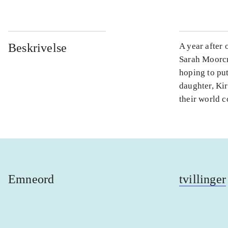
Beskrivelse
A year after 
Sarah Moorcr
hoping to put
daughter, Kir
their world 
Emneord
tvillinger