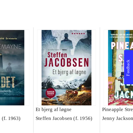
Feedback
Et bjerg af løgne
Pineapple Stre
 (f. 1963)
Steffen Jacobsen (f. 1956)
Jenny Jackso