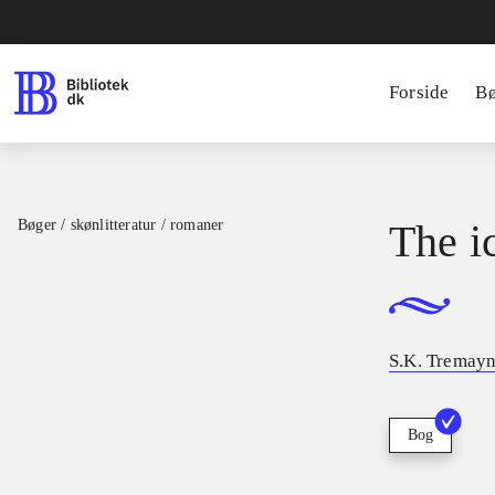
Forside
B
Bøger / skønlitteratur / romaner
The i
S.K. Tremayn
Bog