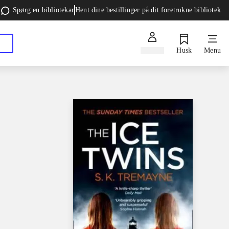
Spørg en bibliotekar
Hent dine bestillinger på dit foretrukne bibliotek
Log ind
Husk
Menu