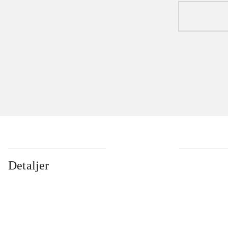
Detaljer
...
...
...
...