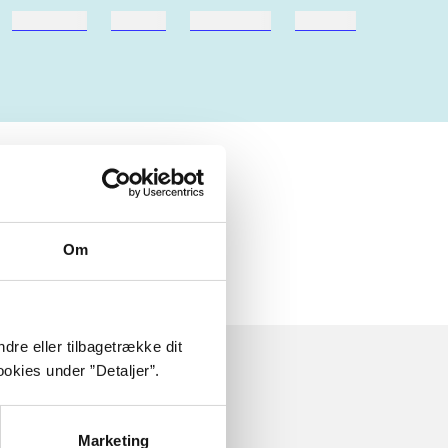
hestesport
træning
skolebøger
hesteavl
Om
dre eller tilbagetrække dit
okies under ”Detaljer”.
Marketing