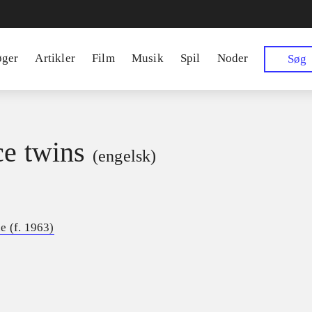
øger
Artikler
Film
Musik
Spil
Noder
Søg
ce twins
(engelsk)
e (f. 1963)