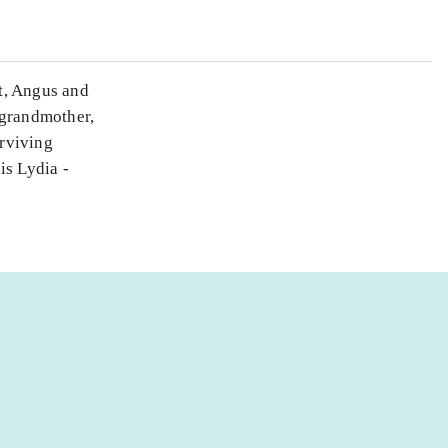
nt, Angus and
 grandmother,
urviving
is Lydia -