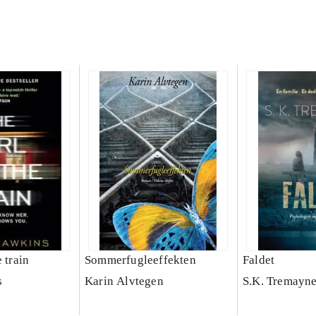
 train
Sommerfugleeffekten
Faldet
s
Karin Alvtegen
S.K. Tremayne