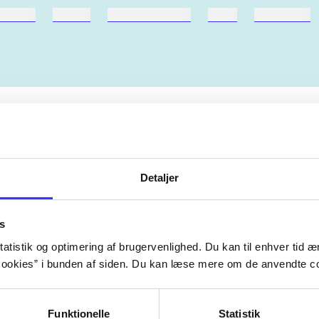
ebøger
ridning
hestesygdomme
vokal
sygdomme
Artiklerne i
handler ofte om
lorem ipsum dolor sit amet ...
Tidsskrift
Detaljer
s
atistik og optimering af brugervenlighed. Du kan til enhver tid æn
ookies” i bunden af siden. Du kan læse mere om de anvendte co
Funktionelle
Statistik