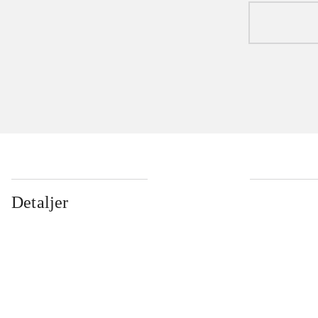
Detaljer
...
...
...
...