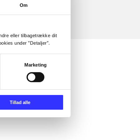
Om
dre eller tilbagetrække dit
okies under ”Detaljer”.
Marketing
Tillad alle