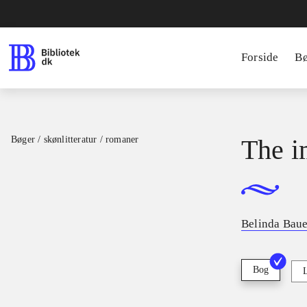
Forside
B
Bøger / skønlitteratur / romaner
The i
Belinda Baue
Bog