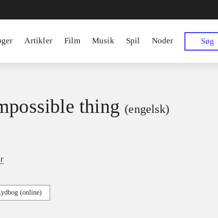
øger
Artikler
Film
Musik
Spil
Noder
Søg
mpossible thing
(engelsk)
r
Lydbog (online)