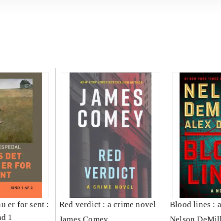
 er for sent :
Red verdict : a crime novel
Blood lines : 
nd 1
James Comey
Nelson DeMil