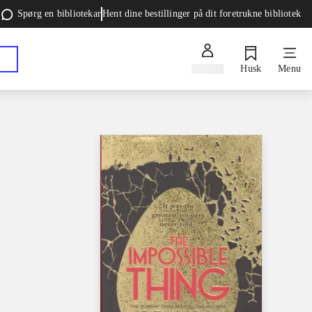
Spørg en bibliotekar
Hent dine bestillinger på dit foretrukne bibliotek
Log ind
Husk
Menu