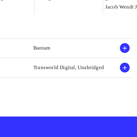
der skabte de
Jacob Wendt 
Bantam
Transworld Digital, Unabridged