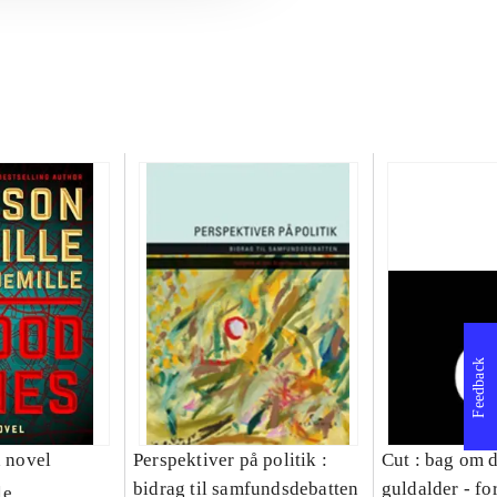
Feedback
a novel
Perspektiver på politik :
Cut : bag om 
bidrag til samfundsdebatten
guldalder - for
le