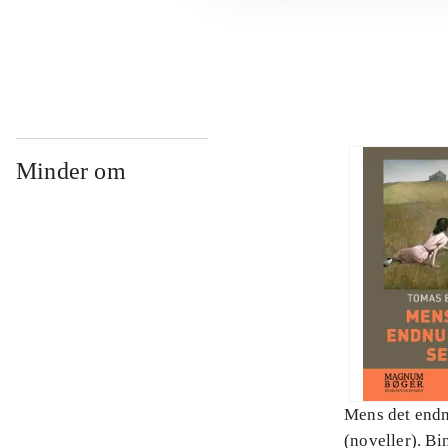
...
Minder om
Mens det endnu
(noveller). Bi