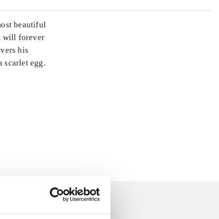
most beautiful
 will forever
overs his
 scarlet egg.