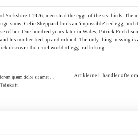
 of Yorkshire I 1926, men steal the eggs of the sea birds. The 
large sums. Celie Sheppard finds an 'impossible' red egg, and it
rse of her. One hundred years later in Wales, Patrick Fort disc
 and his mother tied up and robbed. The only thing missing is a
ick discover the cruel world of egg trafficking.
Artiklerne i
handler ofte om
lorem ipsum dolor sit amet ...
Tidsskrift