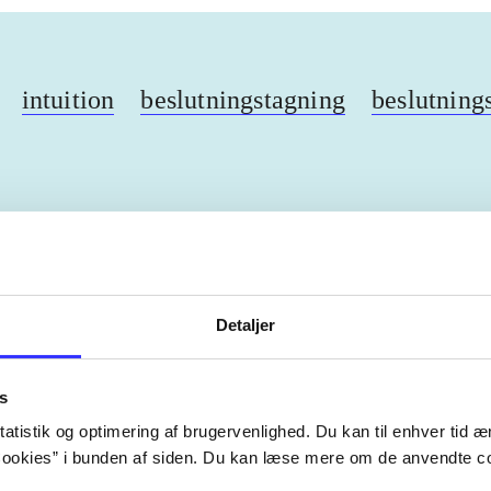
intuition
beslutningstagning
beslutning
ebøger
ridning
hestesygdomme
vokal
sygdomme
Detaljer
s
Artiklerne i
handler ofte om
lorem ipsum dolor sit amet ...
atistik og optimering af brugervenlighed. Du kan til enhver tid æn
ookies” i bunden af siden. Du kan læse mere om de anvendte co
Tidsskrift