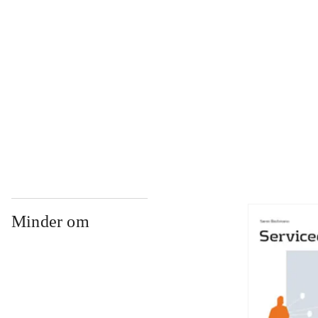
...
...
...
Minder om