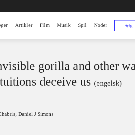
øger
Artikler
Film
Musik
Spil
Noder
Søg
nvisible gorilla and other w
tuitions deceive us
(engelsk)
,
Chabris
Daniel J Simons