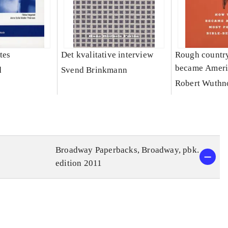
tes
Det kvalitative interview
Rough country
became Ameri
d
Svend Brinkmann
powerful Bible
Robert Wuth
Broadway Paperbacks, Broadway, pbk.
edition 2011