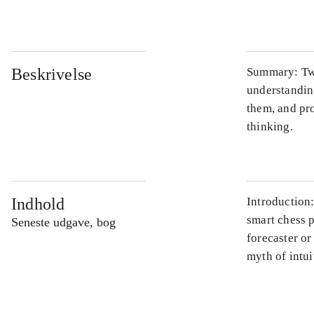
Beskrivelse
Summary: Two
understanding
them, and pro
thinking.
Indhold
Introduction
smart chess 
Seneste udgave, bog
forecaster o
myth of intui