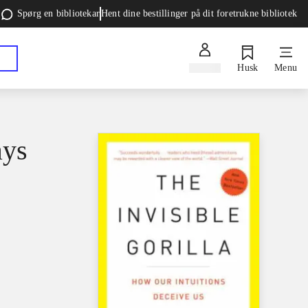
Spørg en bibliotekar
Hent dine bestillinger på dit foretrukne bibliotek
Log ind
Husk
Menu
ays