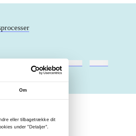
sprocesser
hestesport
træning
skolebøger
hesteavl
Om
dre eller tilbagetrække dit
okies under ”Detaljer”.