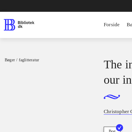
Forside
B
Bøger / faglitteratur
The i
our in
Christopher 
Bog