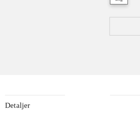
Detaljer
...
...
...
...