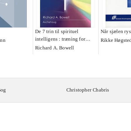
De 7 trin til spirituel
Når sjælen rys
intelligens : træning for
ann
Rikke Høgste
fremtiden
Richard A. Bowell
Bog
Christopher Chabris