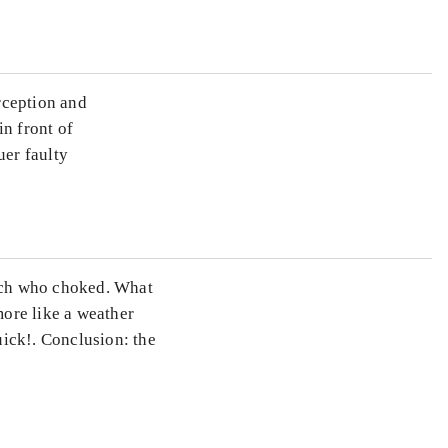
ception and
in front of
uer faulty
oach who choked. What
ore like a weather
ick!. Conclusion: the