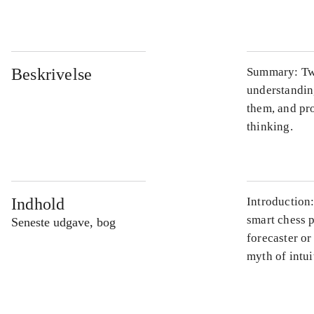
Beskrivelse
Summary: Two
understanding
them, and pro
thinking.
Indhold
Introduction
smart chess 
Seneste udgave, bog
forecaster o
myth of intui