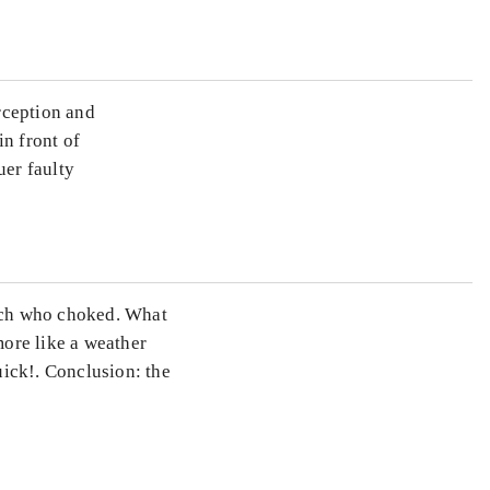
ception and
in front of
uer faulty
oach who choked. What
ore like a weather
ick!. Conclusion: the