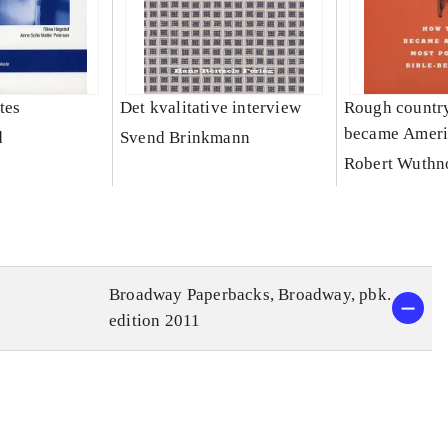
tes
Det kvalitative interview
Rough country
became Ameri
d
Svend Brinkmann
powerful Bible
Robert Wuth
Broadway Paperbacks, Broadway, pbk.
edition 2011