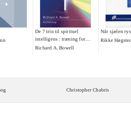
De 7 trin til spirituel
Når sjælen rys
intelligens : træning for
ann
Rikke Høgste
fremtiden
Richard A. Bowell
Bog
Christopher Chabris