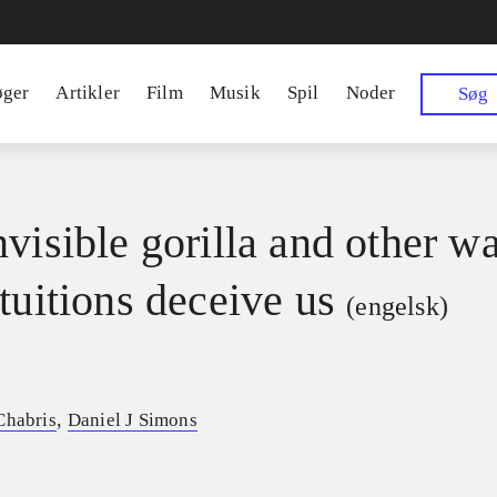
øger
Artikler
Film
Musik
Spil
Noder
Søg
nvisible gorilla and other w
tuitions deceive us
(engelsk)
,
Chabris
Daniel J Simons