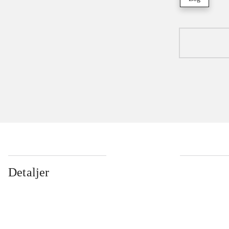
Detaljer
...
...
...
...