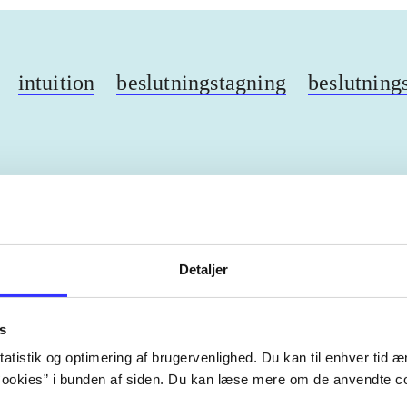
intuition
beslutningstagning
beslutning
ebøger
ridning
hestesygdomme
vokal
sygdomme
Detaljer
s
Artiklerne i
handler ofte om
lorem ipsum dolor sit amet ...
atistik og optimering af brugervenlighed. Du kan til enhver tid æn
ookies” i bunden af siden. Du kan læse mere om de anvendte co
Tidsskrift