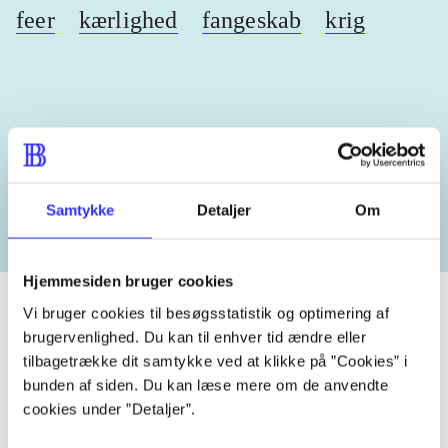
feer
kærlighed
fangeskab
krig
Lignende emneord
heste
børnebøger
ridning
hestesygdomme
vokal
Samtykke
Detaljer
Om
Hjemmesiden bruger cookies
Vi bruger cookies til besøgsstatistik og optimering af
brugervenlighed. Du kan til enhver tid ændre eller
tilbagetrække dit samtykke ved at klikke på ”Cookies” i
Tidsskrift
bunden af siden. Du kan læse mere om de anvendte
Artiklen er en del af
cookies under ”Detaljer”.