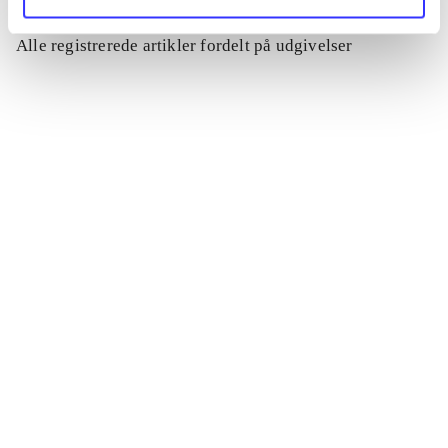
Artikler
Alle registrerede artikler fordelt på udgivelser
...
...
...
...
...