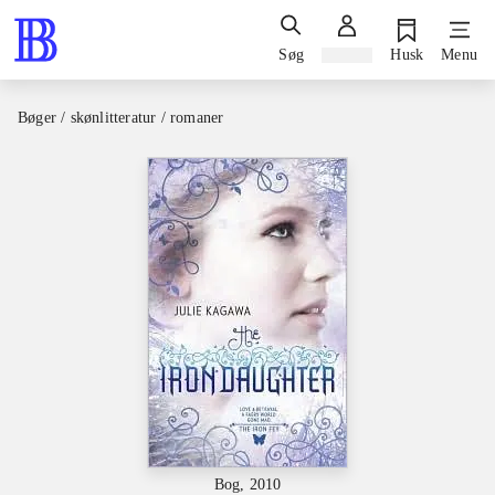
Søg
Log ind
Husk
Menu
Bøger / skønlitteratur / romaner
Bog, 2010