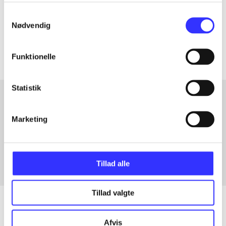
lorem ipsum dolor sit amet ...
Samtykkevalg
Tidsskrift
Nødvendig
Artiklerne i
handler ofte om
Funktionelle
Statistik
Artikler med samme emner
Marketing
Fra
Tillad alle
Tillad valgte
Afvis