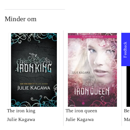
Minder om
Feedback
The iron king
The iron queen
Be
Julie Kagawa
Julie Kagawa
Ma