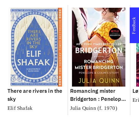
Feedback
There are rivers in the
Romancing mister
Lø
sky
Bridgerton : Penelope
Er
& Colin's Story
Elif Shafak
Julia Quinn (f. 1970)