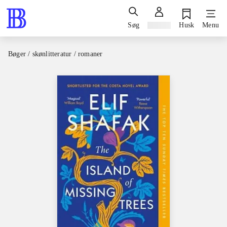
Søg
Log ind
Husk
Menu
Bøger / skønlitteratur / romaner