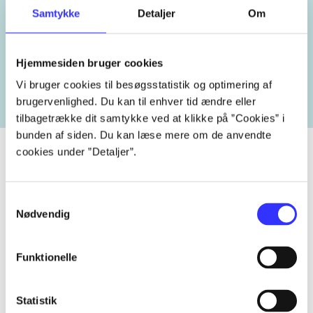
Samtykke
Detaljer
Om
Lignende emneord
Hjemmesiden bruger cookies
heste
børnebøger
ridning
hestesygdomme
vokal
Vi bruger cookies til besøgsstatistik og optimering af
brugervenlighed. Du kan til enhver tid ændre eller
tilbagetrække dit samtykke ved at klikke på ”Cookies” i
bunden af siden. Du kan læse mere om de anvendte
cookies under ”Detaljer”.
Tidsskrift
Samtykkevalg
Nødvendig
Artiklen er en del af
lorem ipsum dolor sit amet ...
Funktionelle
Tidsskrift
Artiklerne i
handler ofte om
Statistik