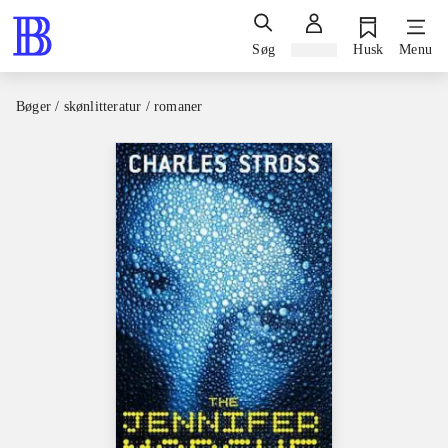
Søg
Log ind
Husk
Menu
Bøger / skønlitteratur / romaner