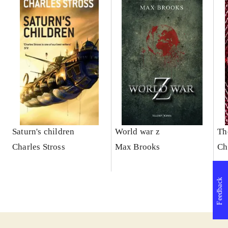
Saturn's children
World war z
Th
Charles Stross
Max Brooks
Ch
Feedback