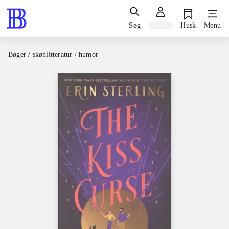
Søg
Log ind
Husk
Menu
Bøger / skønlitteratur / humor