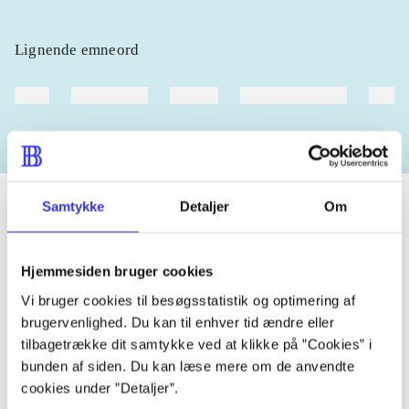
Lignende emneord
heste
børnebøger
ridning
hestesygdomme
vokal
Samtykke
Detaljer
Om
Tidsskrift
Hjemmesiden bruger cookies
Artiklen er en del af
Vi bruger cookies til besøgsstatistik og optimering af
brugervenlighed. Du kan til enhver tid ændre eller
lorem ipsum dolor sit amet ...
tilbagetrække dit samtykke ved at klikke på ”Cookies” i
Tidsskrift
bunden af siden. Du kan læse mere om de anvendte
cookies under ”Detaljer”.
Artiklerne i
handler ofte om