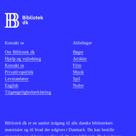
Kontakt os
Afdelinger
Om Bibliotek.dk
Bøger
Hjælp og vejledning
Artikler
Kontakt os
Film
Privatlivspolitik
Musik
Leverandører
Spil
English
Noder
Tilgængelighedserklæring
Bibliotek.dk er en samlet indgang til alle danske bibliotekers
materialer og til hvad der udgives i Danmark. Du kan bestille