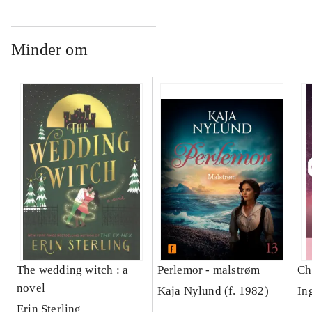
Minder om
The wedding witch : a
Perlemor - malstrøm
Ch
novel
Kaja Nylund (f. 1982)
In
Erin Sterling