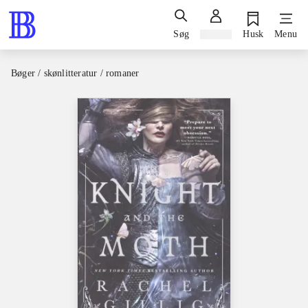
Søg
Log ind
Husk
Menu
Bøger / skønlitteratur / romaner