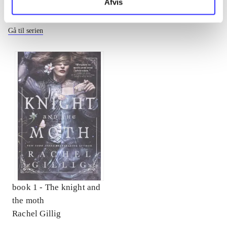
Afvis
The Stonewater Kingdom
Gå til serien
book 1 -
The knight and
the moth
Rachel Gillig