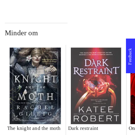
Minder om
Feedback
The knight and the moth
Dark restraint
On