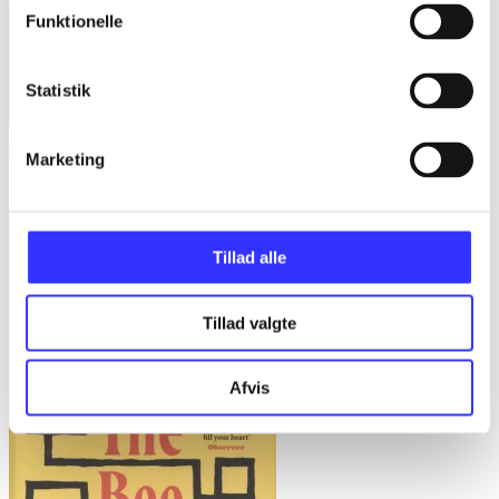
Funktionelle
Statistik
Blandt de levende
Marketing
Sandra Hedegaard Rasmussen
Tillad alle
Tillad valgte
Afvis