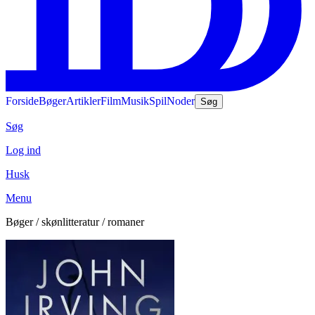
Forside
Bøger
Artikler
Film
Musik
Spil
Noder
Søg
Søg
Log ind
Husk
Menu
Bøger / skønlitteratur / romaner