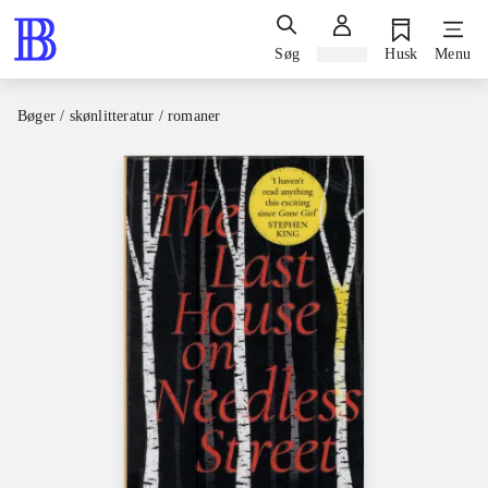
Søg
Log ind
Husk
Menu
Bøger / skønlitteratur / romaner