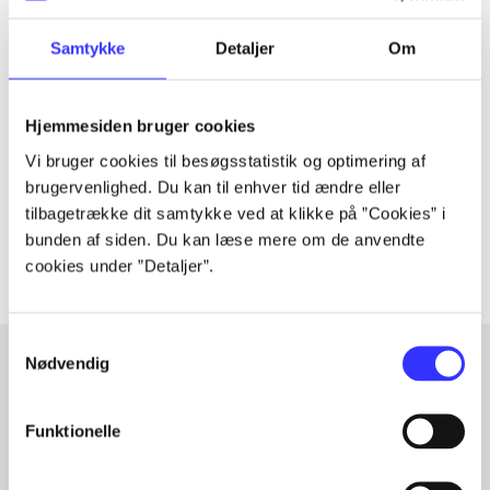
Samtykke
Detaljer
Om
Tidsskrift
Artiklen er en del af
Hjemmesiden bruger cookies
lorem ipsum dolor sit amet ...
Vi bruger cookies til besøgsstatistik og optimering af
brugervenlighed. Du kan til enhver tid ændre eller
Tidsskrift
tilbagetrække dit samtykke ved at klikke på ”Cookies” i
Artiklerne i
handler ofte om
bunden af siden. Du kan læse mere om de anvendte
cookies under ”Detaljer”.
Samtykkevalg
Nødvendig
Artikler med samme emner
Funktionelle
Fra