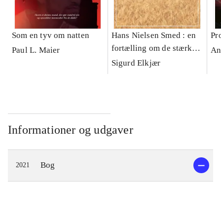
Som en tyv om natten
Hans Nielsen Smed : en
Pr
fortælling om de stærke
Paul L. Maier
An
jyder i Korning
Sigurd Elkjær
Informationer og udgaver
Bog
2021