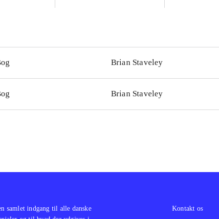
Bog
Brian Staveley
Bog
Brian Staveley
en samlet indgang til alle danske
Kontakt os