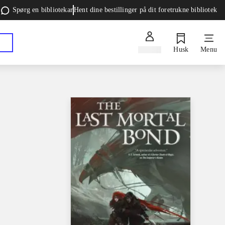
Spørg en bibliotekar
Hent dine bestillinger på dit foretrukne bibliotek
Log ind
Husk
Menu