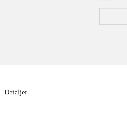
Detaljer
...
...
...
...