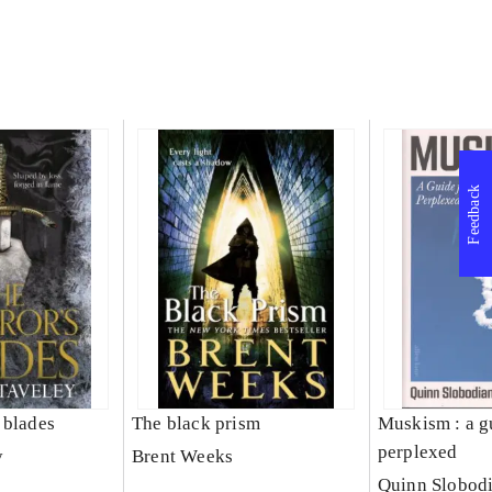
Feedback
 blades
The black prism
Muskism : a g
perplexed
y
Brent Weeks
Quinn Slobod