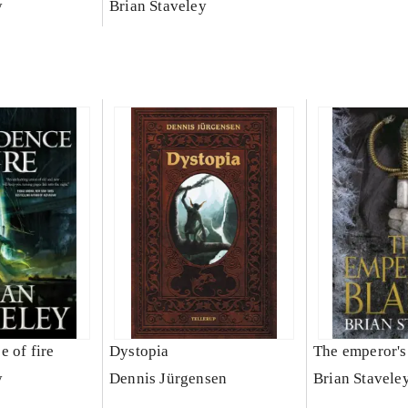
y
Brian Staveley
 of fire
Dystopia
The emperor's
y
Dennis Jürgensen
Brian Stavele