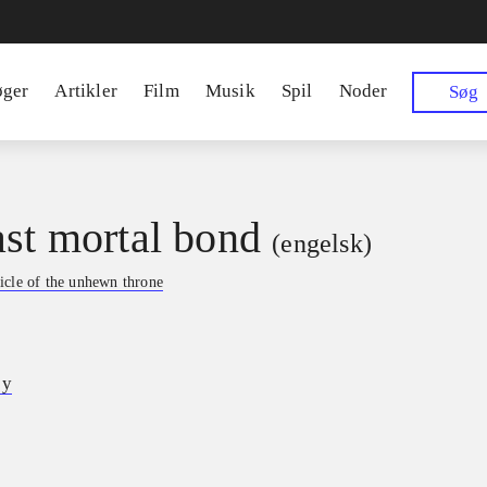
øger
Artikler
Film
Musik
Spil
Noder
Søg
ast mortal bond
(engelsk)
icle of the unhewn throne
ey