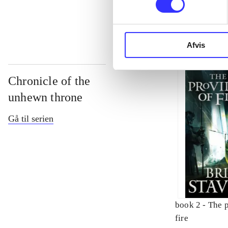
...
Afvis
Chronicle of the
unhewn throne
Gå til serien
book 2 -
The 
fire