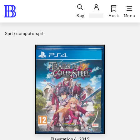
Søg
Log ind
Husk
Menu
Spil / computerspil
Playstation 4, 2019