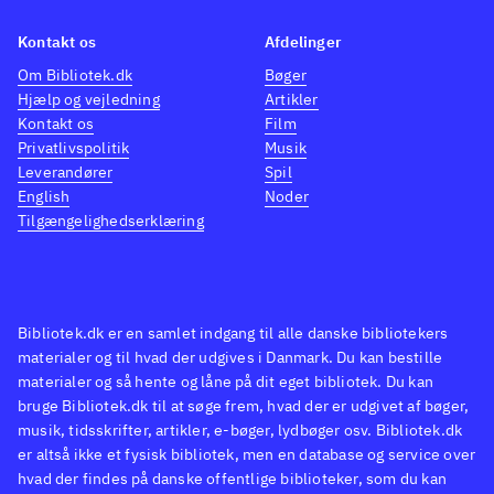
ældgamle kamprobotter, der
sine v
giver ekstra muligheder i
fjende
Kontakt os
Afdelinger
kampe og missioner
.
Spille
Om Bibliotek.dk
Bøger
Hjælp og vejledning
Artikler
Spillet bringer ikke særlig
meget
Kontakt os
Film
meget nyt til genren, men er
solid
Privatlivspolitik
Musik
solidt gennemarbejdet. Begge
mængd
Leverandører
Spil
spil har PEGI: 12 grundet frygt,
kampko
English
Noder
Tilgængelighedserklæring
sprog, sex og vold. Der er meget
remak
dialog, så der kræves et godt
under 
engelskkundskab for at få det
kampe
fulde udbytte. Grafikken er set
kampk
Bibliotek.dk er en samlet indgang til alle danske bibliotekers
bedre, men typisk
stemm
materialer og til hvad der udgives i Danmark. Du kan bestille
mangapræget. Lydsiden er til
både 
materialer og så hente og låne på dit eget bibliotek. Du kan
bruge Bibliotek.dk til at søge frem, hvad der er udgivet af bøger,
gengæld i en klasse for sig, med
12. F
musik, tidsskrifter, artikler, e-bøger, lydbøger osv. Bibliotek.dk
et stor set komplet talespor og
mængd
er altså ikke et fysisk bibliotek, men en database og service over
musik tillige
.
Er tid
hvad der findes på danske offentlige biblioteker, som du kan