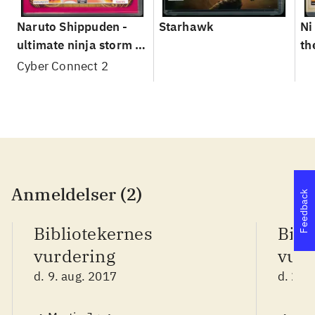
Naruto Shippuden -
Starhawk
Ni
ultimate ninja storm 3
th
- full burst
Cyber Connect 2
Anmeldelser (2)
Feedback
Bibliotekernes
Bibl
vurdering
vurd
d. 9. aug. 2017
d. 24.