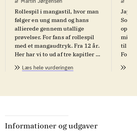
Martin Jørgensen
Mar
af
af
Rollespil i mangastil, hvor man
Japans
følger en ung mand og hans
Som d
allierede gennem utallige
optag
prøvelser. For fans af rollespil
milit
med et mangaudtryk. Fra 12 år
.
til at
Her har vi to ud af tre kapitler i
For fa
Trails of cold steel, der er en del
I ver
Læs hele vurderingen
Læs
af The Legend of heroes-serien.
unge 
Vi er i verdenen Erebonia, som
optage
er præget af politisk uro. Som
Thors
den unge Rean er man
skal 
indrulleret på
klass
militærakademiet. Her møder
besky
man andre studerende og
magter
Informationer og udgaver
undervisere, og en stor del af
lande