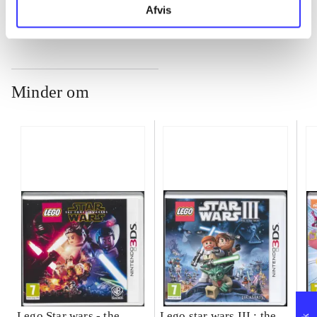
Afvis
Minder om
Lego Star wars - the
Lego star wars III : the
Sp