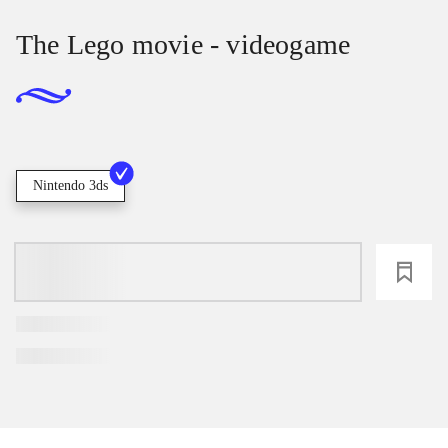
The Lego movie - videogame
Nintendo 3ds
loading