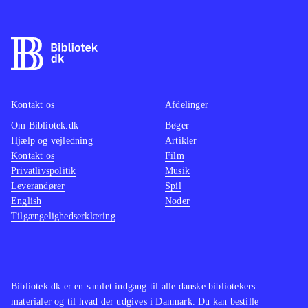
Kontakt os
Afdelinger
Om Bibliotek.dk
Bøger
Hjælp og vejledning
Artikler
Kontakt os
Film
Privatlivspolitik
Musik
Leverandører
Spil
English
Noder
Tilgængelighedserklæring
Bibliotek.dk er en samlet indgang til alle danske bibliotekers
materialer og til hvad der udgives i Danmark. Du kan bestille