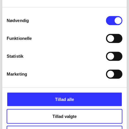
Samtykkevalg
Nødvendig
Artikler
Alle registrerede artikler fordelt på udgivelser
Funktionelle
...
Statistik
...
Marketing
...
Tillad alle
...
Tillad valgte
...