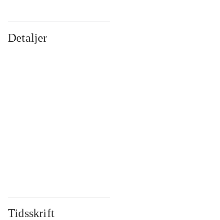
Detaljer
...
...
...
...
...
...
...
...
...
...
...
...
Tidsskrift