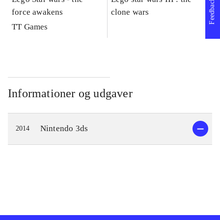
Feedback
force awakens
clone wars
St
TT Games
Informationer og udgaver
Nintendo 3ds
2014