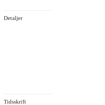
Detaljer
...
...
...
...
...
...
...
...
...
...
...
...
Tidsskrift