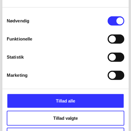
Samtykkevalg
Nødvendig
Artikler
Alle registrerede artikler fordelt på udgivelser
Funktionelle
...
Statistik
...
Marketing
...
Tillad alle
...
Tillad valgte
...