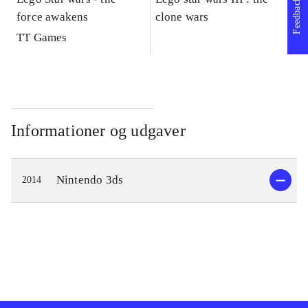
Feedback
force awakens
clone wars
St
TT Games
Informationer og udgaver
Nintendo 3ds
2014