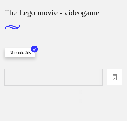
The Lego movie - videogame
Nintendo 3ds
loading