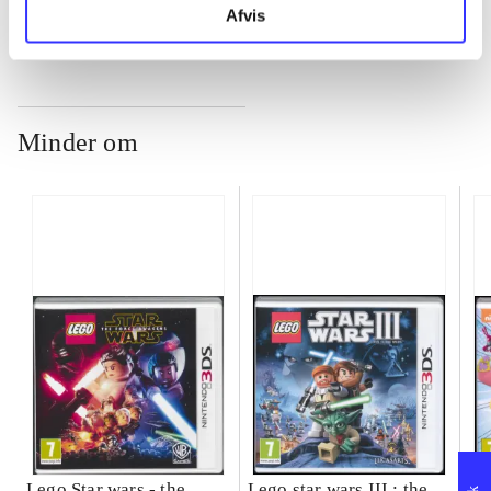
Afvis
Minder om
Lego Star wars - the
Lego star wars III : the
Sp