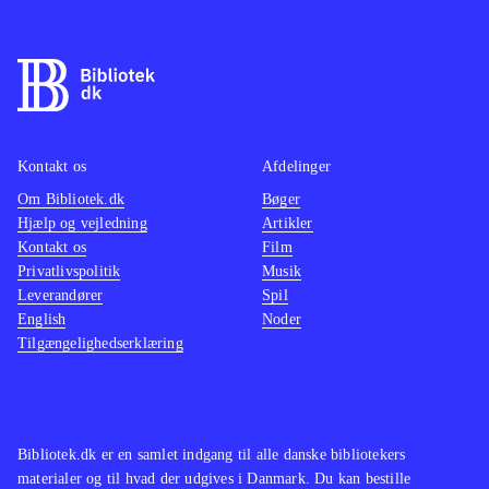
Kontakt os
Afdelinger
Om Bibliotek.dk
Bøger
Hjælp og vejledning
Artikler
Kontakt os
Film
Privatlivspolitik
Musik
Leverandører
Spil
English
Noder
Tilgængelighedserklæring
Bibliotek.dk er en samlet indgang til alle danske bibliotekers
materialer og til hvad der udgives i Danmark. Du kan bestille