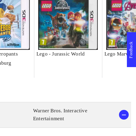
Feedback
ropants
Lego - Jurassic World
Lego Marvel 
nburg
Warner Bros. Interactive
Entertainment