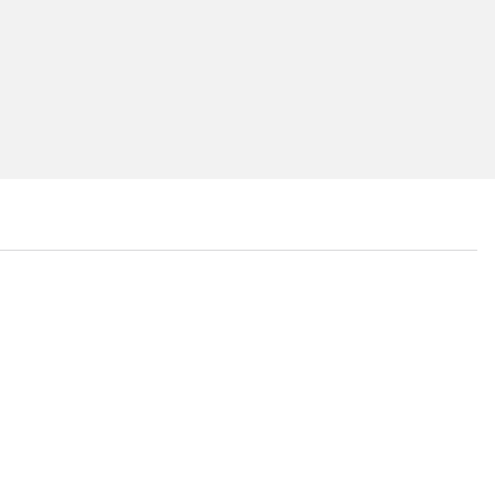
...
...