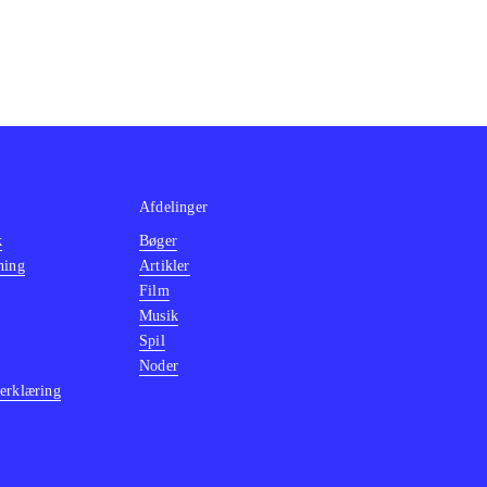
Afdelinger
k
Bøger
ning
Artikler
Film
Musik
Spil
Noder
erklæring