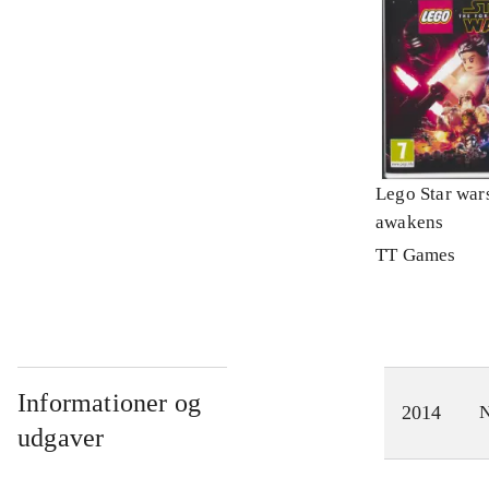
Lego Star wars
awakens
TT Games
Informationer og
2014
N
udgaver