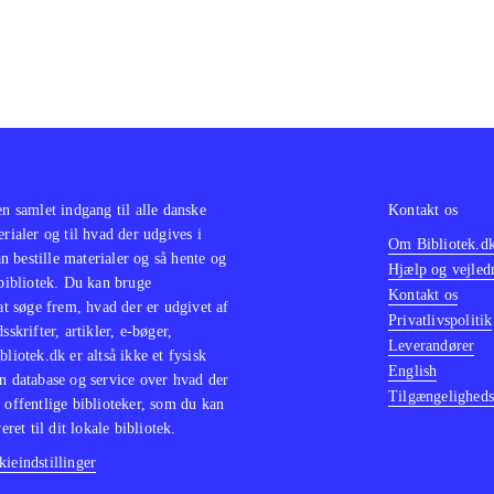
en samlet indgang til alle danske
Kontakt os
erialer og til hvad der udgives i
Om Bibliotek.d
 bestille materialer og så hente og
Hjælp og vejled
 bibliotek. Du kan bruge
Kontakt os
 at søge frem, hvad der er udgivet af
Privatlivspolitik
sskrifter, artikler, e-bøger,
Leverandører
bliotek.dk er altså ikke et fysisk
English
n database og service over hvad der
Tilgængeligheds
 offentlige biblioteker, som du kan
eret til dit lokale bibliotek.
ieindstillinger