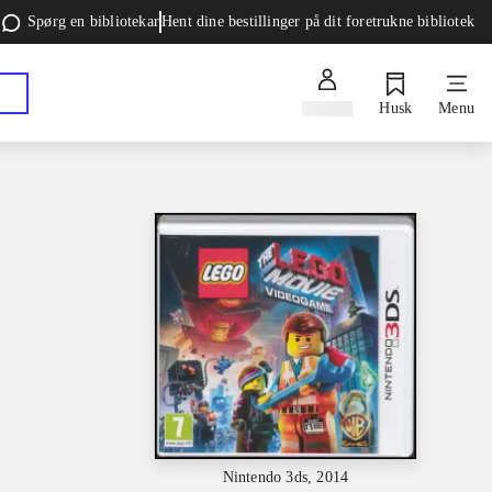
Spørg en bibliotekar
Hent dine bestillinger på dit foretrukne bibliotek
Log ind
Husk
Menu
Nintendo 3ds, 2014