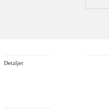
Detaljer
...
...
...
...