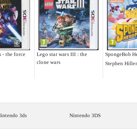
 - the force
Lego star wars III : the
SpongeBob He
clone wars
Stephen Hille
intendo 3ds
Nintendo 3DS