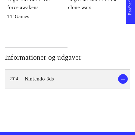
Feedback
force awakens
clone wars
St
TT Games
Informationer og udgaver
Nintendo 3ds
2014