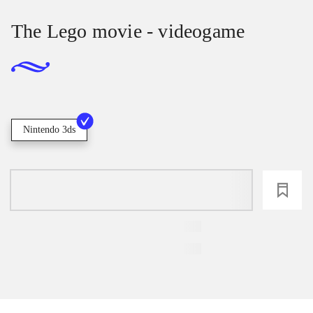
The Lego movie - videogame
Nintendo 3ds
loading