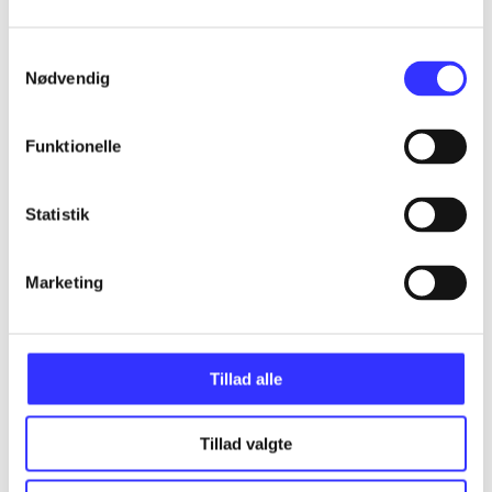
Samtykkevalg
Nødvendig
Artikler
Alle registrerede artikler fordelt på udgivelser
Funktionelle
...
Statistik
...
Marketing
...
Tillad alle
...
Tillad valgte
...