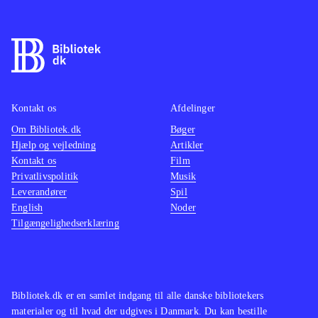
Kontakt os
Afdelinger
Om Bibliotek.dk
Bøger
Hjælp og vejledning
Artikler
Kontakt os
Film
Privatlivspolitik
Musik
Leverandører
Spil
English
Noder
Tilgængelighedserklæring
Bibliotek.dk er en samlet indgang til alle danske bibliotekers
materialer og til hvad der udgives i Danmark. Du kan bestille