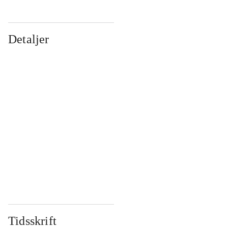
Detaljer
...
...
...
...
...
...
...
...
...
...
...
...
Tidsskrift