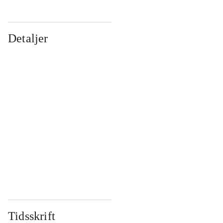
Detaljer
...
...
...
...
...
...
...
...
...
...
...
...
Tidsskrift