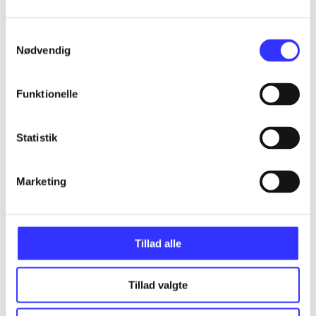
Samtykkevalg
Nødvendig
Artikler
Alle registrerede artikler fordelt på udgivelser
Funktionelle
...
Statistik
...
Marketing
...
Tillad alle
...
Tillad valgte
...