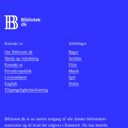
Kontakt os
Afdelinger
Om Bibliotek.dk
Bøger
Hjælp og vejledning
Artikler
Kontakt os
Film
Privatlivspolitik
Musik
Leverandører
Spil
English
Noder
Tilgængelighedserklæring
Bibliotek.dk er en samlet indgang til alle danske bibliotekers
materialer og til hvad der udgives i Danmark. Du kan bestille