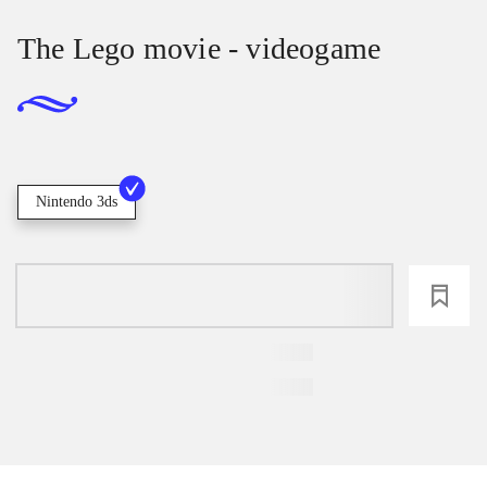
The Lego movie - videogame
Nintendo 3ds
loading