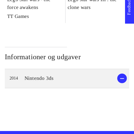
Feedback
force awakens
clone wars
St
TT Games
Informationer og udgaver
Nintendo 3ds
2014