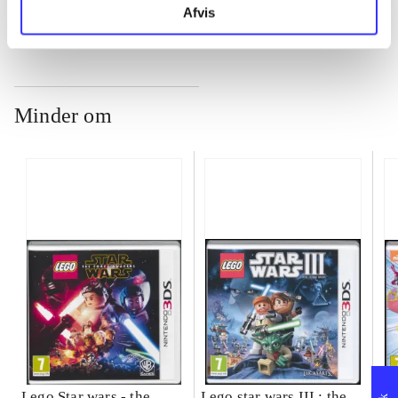
Afvis
Minder om
Lego Star wars - the
Lego star wars III : the
Sp