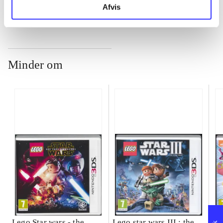
Afvis
Minder om
Lego Star wars - the
Lego star wars III : the
Sp