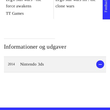
Feedback
force awakens
clone wars
St
TT Games
Informationer og udgaver
Nintendo 3ds
2014