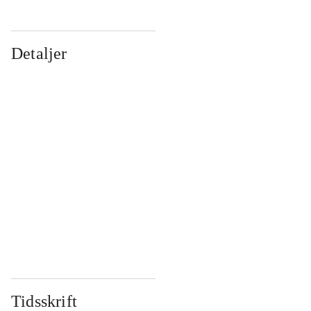
Detaljer
...
...
...
...
...
...
...
...
...
...
...
...
Tidsskrift