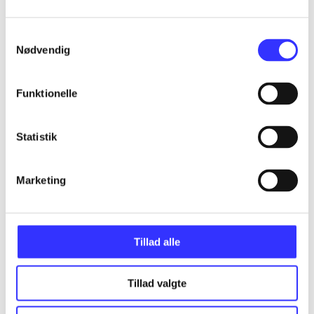
Samtykkevalg
Nødvendig
Artikler
Alle registrerede artikler fordelt på udgivelser
Funktionelle
...
Statistik
...
Marketing
...
Tillad alle
...
Tillad valgte
...