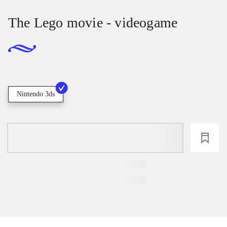
The Lego movie - videogame
Nintendo 3ds
loading