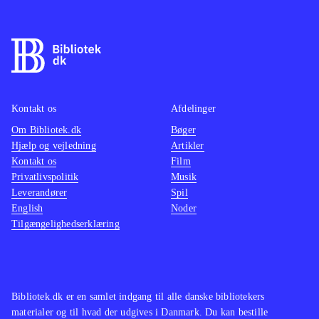
Kontakt os
Afdelinger
Om Bibliotek.dk
Bøger
Hjælp og vejledning
Artikler
Kontakt os
Film
Privatlivspolitik
Musik
Leverandører
Spil
English
Noder
Tilgængelighedserklæring
Bibliotek.dk er en samlet indgang til alle danske bibliotekers
materialer og til hvad der udgives i Danmark. Du kan bestille