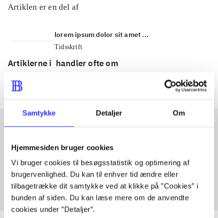
Artiklen er en del af
lorem ipsum dolor sit amet ...
Tidsskrift
Artiklerne i
handler ofte om
Samtykke
Detaljer
Om
Artikler med samme emner
Hjemmesiden bruger cookies
Fra
Vi bruger cookies til besøgsstatistik og optimering af
brugervenlighed. Du kan til enhver tid ændre eller
tilbagetrække dit samtykke ved at klikke på ”Cookies” i
bunden af siden. Du kan læse mere om de anvendte
cookies under ”Detaljer”.