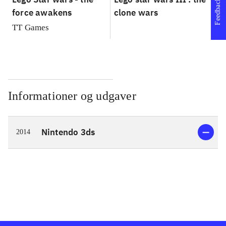
Feedback
force awakens
clone wars
St
TT Games
Informationer og udgaver
Nintendo 3ds
2014