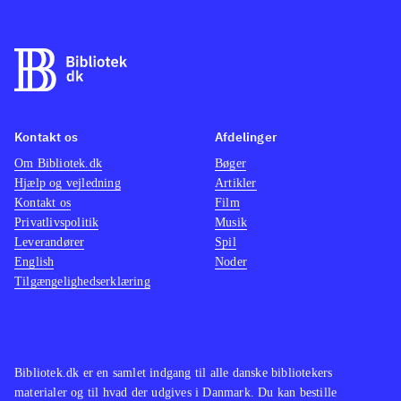
Kontakt os
Afdelinger
Om Bibliotek.dk
Bøger
Hjælp og vejledning
Artikler
Kontakt os
Film
Privatlivspolitik
Musik
Leverandører
Spil
English
Noder
Tilgængelighedserklæring
Bibliotek.dk er en samlet indgang til alle danske bibliotekers
materialer og til hvad der udgives i Danmark. Du kan bestille