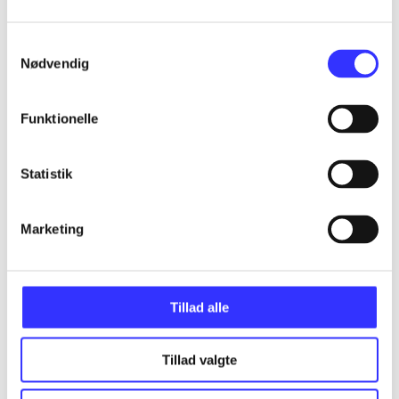
Samtykkevalg
Nødvendig
Artikler
Alle registrerede artikler fordelt på udgivelser
Funktionelle
...
Statistik
...
Marketing
...
Tillad alle
...
Tillad valgte
...