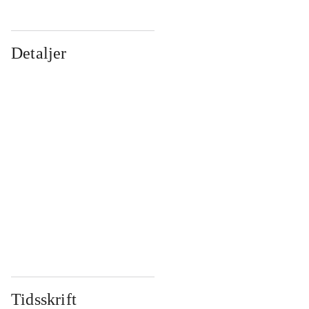
Detaljer
...
...
...
...
...
...
...
...
...
...
...
...
Tidsskrift