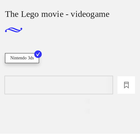
The Lego movie - videogame
Nintendo 3ds
loading