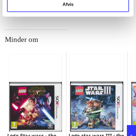
Afvis
Minder om
Lego Star wars - the
Lego star wars III : the
Sp