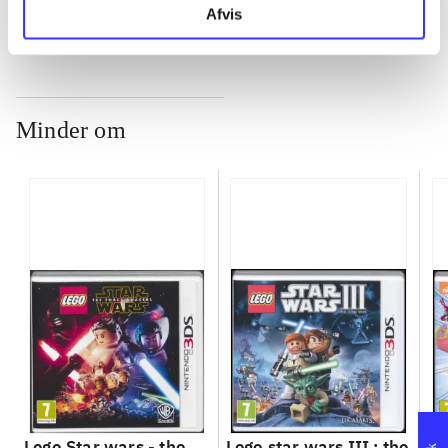
Afvis
Minder om
Lego Star wars - the
Lego star wars III : the
Sp