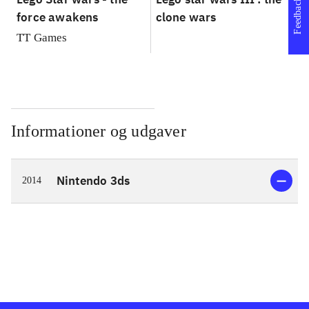
Feedback
force awakens
clone wars
St
TT Games
Informationer og udgaver
Nintendo 3ds
2014