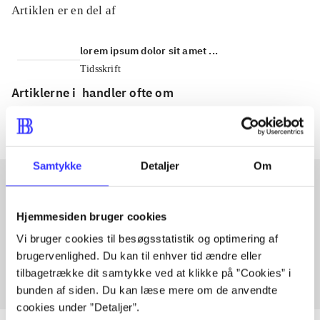
Artiklen er en del af
lorem ipsum dolor sit amet ...
Tidsskrift
Artiklerne i
handler ofte om
Samtykke
Detaljer
Om
Artikler med samme emner
Hjemmesiden bruger cookies
Fra
Vi bruger cookies til besøgsstatistik og optimering af
brugervenlighed. Du kan til enhver tid ændre eller
tilbagetrække dit samtykke ved at klikke på ”Cookies” i
bunden af siden. Du kan læse mere om de anvendte
cookies under ”Detaljer”.