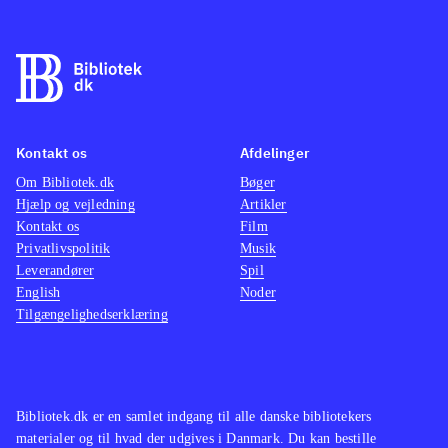
Kontakt os
Afdelinger
Om Bibliotek.dk
Bøger
Hjælp og vejledning
Artikler
Kontakt os
Film
Privatlivspolitik
Musik
Leverandører
Spil
English
Noder
Tilgængelighedserklæring
Bibliotek.dk er en samlet indgang til alle danske bibliotekers
materialer og til hvad der udgives i Danmark. Du kan bestille