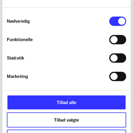
Samtykkevalg
Nødvendig
Artikler
Alle registrerede artikler fordelt på udgivelser
Funktionelle
...
Statistik
...
Marketing
...
Tillad alle
...
Tillad valgte
...