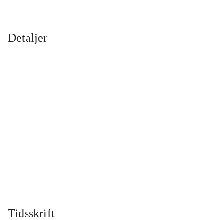
Detaljer
...
...
...
...
...
...
...
...
...
...
...
...
Tidsskrift