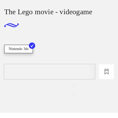
The Lego movie - videogame
Nintendo 3ds
loading