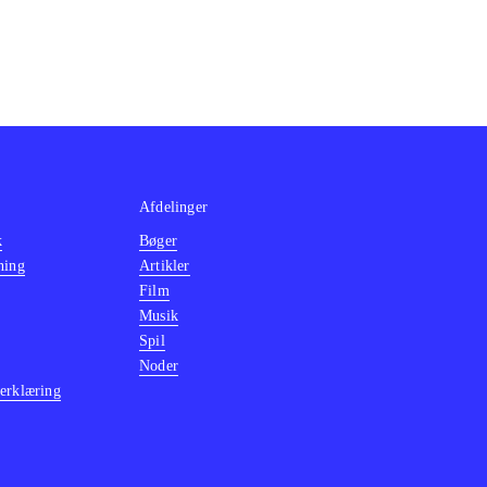
Afdelinger
k
Bøger
ning
Artikler
Film
Musik
Spil
Noder
erklæring