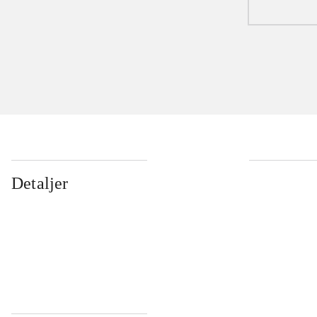
Detaljer
...
...
...
...