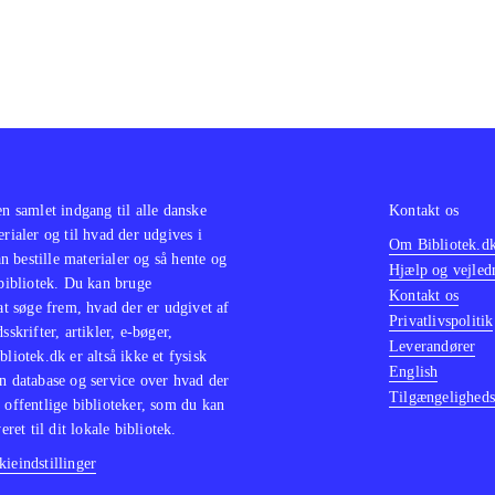
en samlet indgang til alle danske
Kontakt os
erialer og til hvad der udgives i
Om Bibliotek.d
 bestille materialer og så hente og
Hjælp og vejled
 bibliotek. Du kan bruge
Kontakt os
 at søge frem, hvad der er udgivet af
Privatlivspolitik
sskrifter, artikler, e-bøger,
Leverandører
bliotek.dk er altså ikke et fysisk
English
n database og service over hvad der
Tilgængeligheds
 offentlige biblioteker, som du kan
eret til dit lokale bibliotek.
ieindstillinger