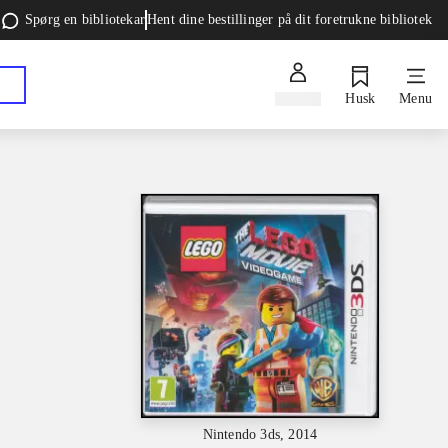
Spørg en bibliotekar
Hent dine bestillinger på dit foretrukne bibliotek
Log ind
Husk
Menu
Nintendo 3ds, 2014