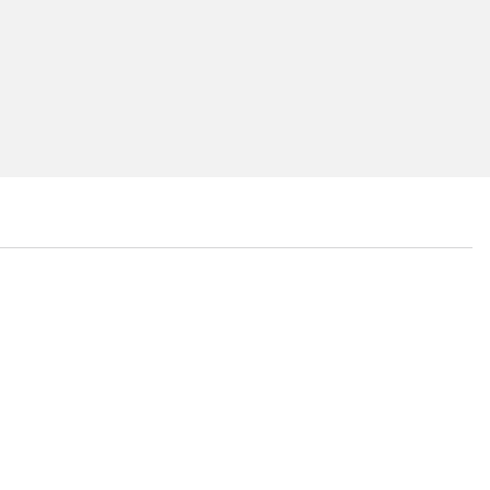
...
...