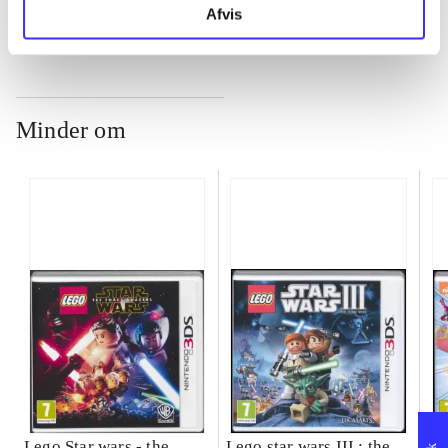
Afvis
Minder om
Lego Star wars - the
Lego star wars III : the
Sp