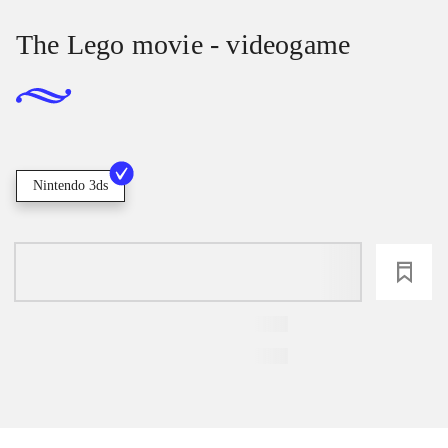
The Lego movie - videogame
Nintendo 3ds
loading