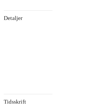
Detaljer
...
...
...
...
...
...
...
...
...
...
...
...
Tidsskrift