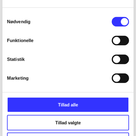
Samtykkevalg
Nødvendig
Artikler
Alle registrerede artikler fordelt på udgivelser
Funktionelle
...
Statistik
...
Marketing
...
Tillad alle
...
Tillad valgte
...