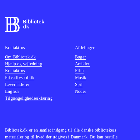
Kontakt os
Afdelinger
Om Bibliotek.dk
Bøger
Hjælp og vejledning
Artikler
Kontakt os
Film
Privatlivspolitik
Musik
Leverandører
Spil
English
Noder
Tilgængelighedserklæring
Bibliotek.dk er en samlet indgang til alle danske bibliotekers
materialer og til hvad der udgives i Danmark. Du kan bestille