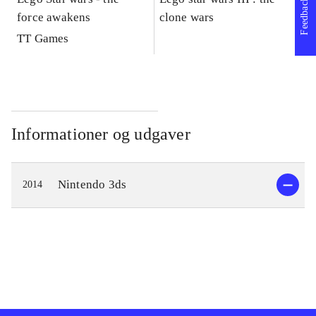
Feedback
force awakens
clone wars
St
TT Games
Informationer og udgaver
Nintendo 3ds
2014