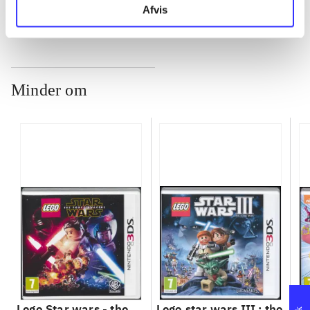
Afvis
Minder om
Lego Star wars - the
Lego star wars III : the
Sp