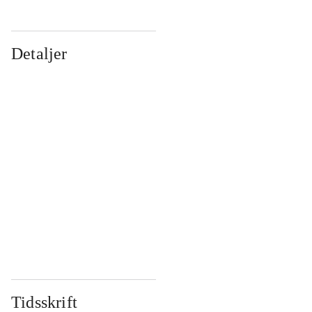
Detaljer
...
...
...
...
...
...
...
...
...
...
...
...
Tidsskrift