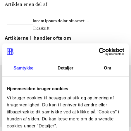
Artiklen er en del af
lorem ipsum dolor sit amet ...
Tidsskrift
Artiklerne i
handler ofte om
Samtykke
Detaljer
Om
Artikler med samme emner
Hjemmesiden bruger cookies
Fra
Vi bruger cookies til besøgsstatistik og optimering af
brugervenlighed. Du kan til enhver tid ændre eller
tilbagetrække dit samtykke ved at klikke på ”Cookies” i
bunden af siden. Du kan læse mere om de anvendte
cookies under ”Detaljer”.