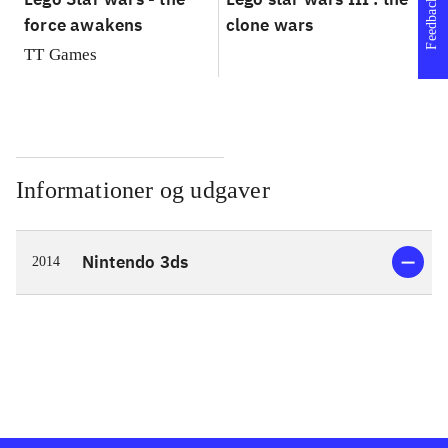
Feedback
force awakens
clone wars
St
TT Games
Informationer og udgaver
Nintendo 3ds
2014