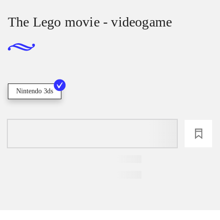
The Lego movie - videogame
Nintendo 3ds
loading