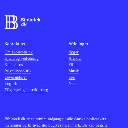
Kontakt os
Afdelinger
Om Bibliotek.dk
Bøger
Hjælp og vejledning
Artikler
Kontakt os
Film
Privatlivspolitik
Musik
Leverandører
Spil
English
Noder
Tilgængelighedserklæring
Bibliotek.dk er en samlet indgang til alle danske bibliotekers
materialer og til hvad der udgives i Danmark. Du kan bestille