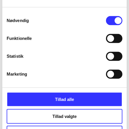
Samtykkevalg
Nødvendig
Artikler
Alle registrerede artikler fordelt på udgivelser
Funktionelle
...
Statistik
...
Marketing
...
Tillad alle
...
Tillad valgte
...