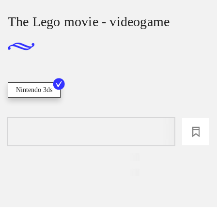
The Lego movie - videogame
Nintendo 3ds
loading