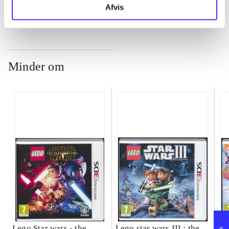
Afvis
Minder om
Lego Star wars - the
Lego star wars III : the
Sp