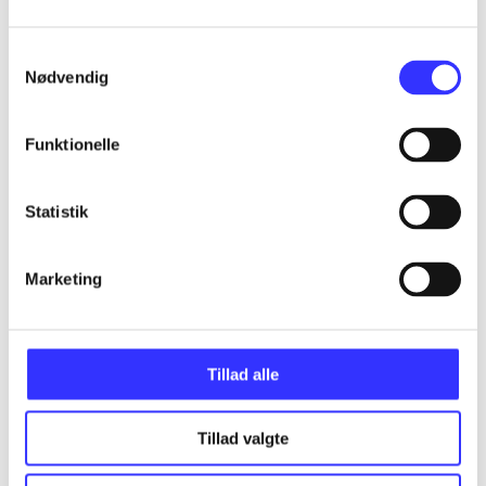
Samtykkevalg
Nødvendig
Artikler
Alle registrerede artikler fordelt på udgivelser
Funktionelle
...
Statistik
...
Marketing
...
Tillad alle
...
Tillad valgte
...