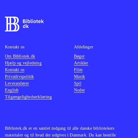
Kontakt os
Afdelinger
Om Bibliotek.dk
Bøger
Hjælp og vejledning
Artikler
Kontakt os
Film
Privatlivspolitik
Musik
Leverandører
Spil
English
Noder
Tilgængelighedserklæring
Bibliotek.dk er en samlet indgang til alle danske bibliotekers
materialer og til hvad der udgives i Danmark. Du kan bestille