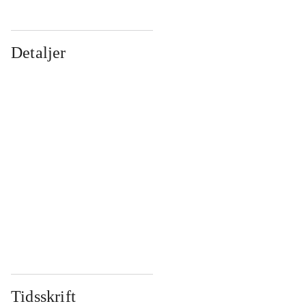
Detaljer
...
...
...
...
...
...
...
...
...
...
...
...
Tidsskrift