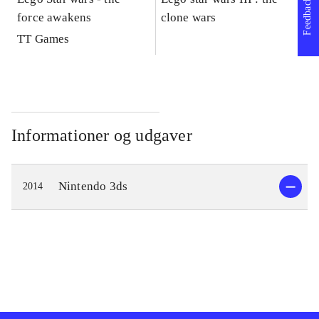
Feedback
force awakens
clone wars
St
TT Games
Informationer og udgaver
Nintendo 3ds
2014