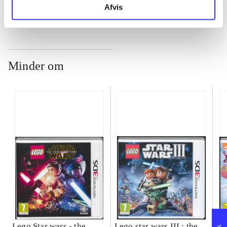
Afvis
Minder om
Lego Star wars - the
Lego star wars III : the
Sp