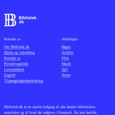
Kontakt os
Afdelinger
Om Bibliotek.dk
Bøger
Hjælp og vejledning
Artikler
Kontakt os
Film
Privatlivspolitik
Musik
Leverandører
Spil
English
Noder
Tilgængelighedserklæring
Bibliotek.dk er en samlet indgang til alle danske bibliotekers
materialer og til hvad der udgives i Danmark. Du kan bestille