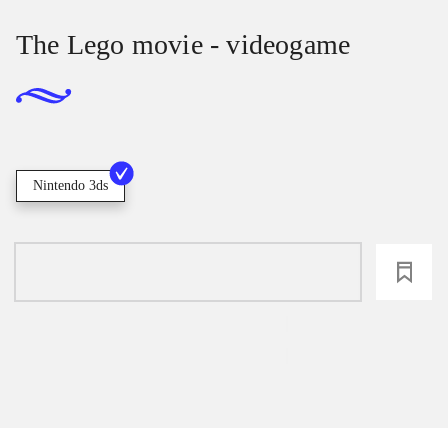
The Lego movie - videogame
Nintendo 3ds
loading