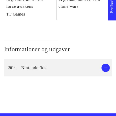
Feedback
force awakens
clone wars
St
TT Games
Informationer og udgaver
Nintendo 3ds
2014