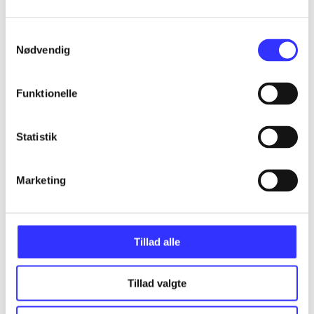
Samtykkevalg
Nødvendig
Artikler
Alle registrerede artikler fordelt på udgivelser
Funktionelle
...
Statistik
...
Marketing
...
Tillad alle
...
Tillad valgte
...