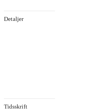
Detaljer
...
...
...
...
...
...
...
...
...
...
...
...
Tidsskrift