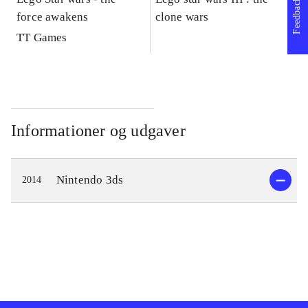
Feedback
force awakens
clone wars
St
TT Games
Informationer og udgaver
Nintendo 3ds
2014