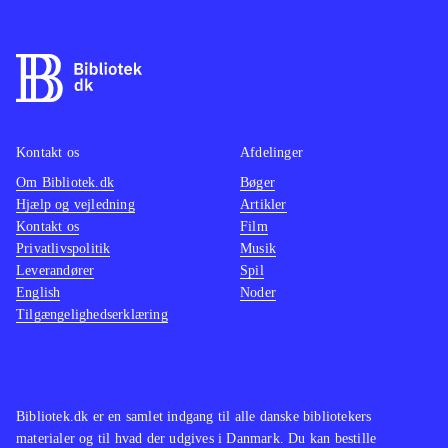
Kontakt os
Afdelinger
Om Bibliotek.dk
Bøger
Hjælp og vejledning
Artikler
Kontakt os
Film
Privatlivspolitik
Musik
Leverandører
Spil
English
Noder
Tilgængelighedserklæring
Bibliotek.dk er en samlet indgang til alle danske bibliotekers
materialer og til hvad der udgives i Danmark. Du kan bestille