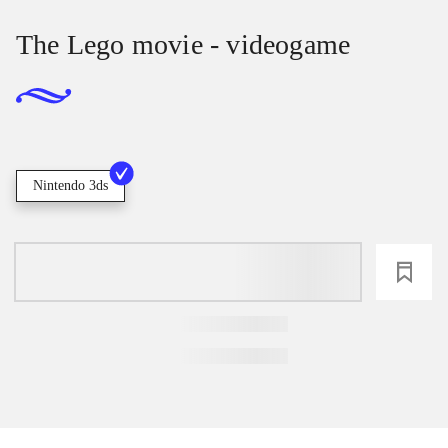
The Lego movie - videogame
Nintendo 3ds
loading