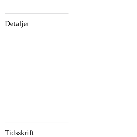
Detaljer
...
...
...
...
...
...
...
...
...
...
...
...
Tidsskrift