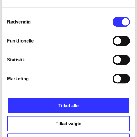
Samtykkevalg
Nødvendig
Artikler
Alle registrerede artikler fordelt på udgivelser
Funktionelle
...
Statistik
...
Marketing
...
Tillad alle
...
Tillad valgte
...