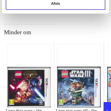
Afvis
Minder om
Lego Star wars - the
Lego star wars III : the
Sp