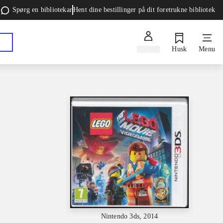
Spørg en bibliotekar
Hent dine bestillinger på dit foretrukne bibliotek
Log ind
Husk
Menu
Nintendo 3ds, 2014