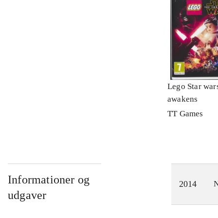
Lego Star wars
awakens
TT Games
Informationer og
2014
N
udgaver