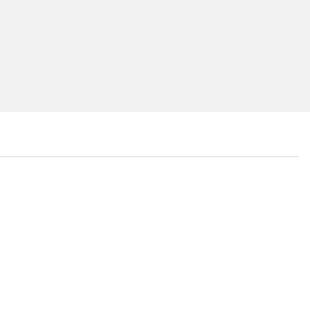
...
...