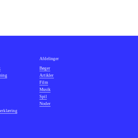
Afdelinger
k
Bøger
ning
Artikler
Film
Musik
Spil
Noder
erklæring