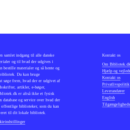
en samlet indgang til alle danske
Kontakt os
erialer og til hvad der udgives i
Om Bibliotek.d
 bestille materialer og så hente og
Hjælp og vejled
 bibliotek. Du kan bruge
Kontakt os
 at søge frem, hvad der er udgivet af
Privatlivspolitik
sskrifter, artikler, e-bøger,
Leverandører
bliotek.dk er altså ikke et fysisk
English
n database og service over hvad der
Tilgængeligheds
 offentlige biblioteker, som du kan
eret til dit lokale bibliotek.
ieindstillinger