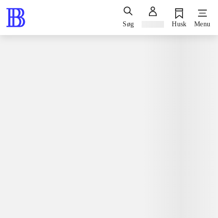
Søg
Log ind
Husk
Menu
Spil / computerspil
Nintendo 3ds, 2014
The Lego movie - videogame
Nintendo 3ds