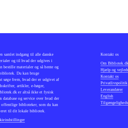
en samlet indgang til alle danske
Kontakt os
erialer og til hvad der udgives i
Om Bibliotek.d
 bestille materialer og så hente og
Hjælp og vejled
 bibliotek. Du kan bruge
Kontakt os
 at søge frem, hvad der er udgivet af
Privatlivspolitik
sskrifter, artikler, e-bøger,
Leverandører
bliotek.dk er altså ikke et fysisk
English
n database og service over hvad der
Tilgængeligheds
 offentlige biblioteker, som du kan
eret til dit lokale bibliotek.
ieindstillinger