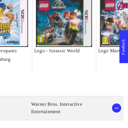
Feedback
ropants
Lego - Jurassic World
Lego Marvel 
nburg
Warner Bros. Interactive
Entertainment