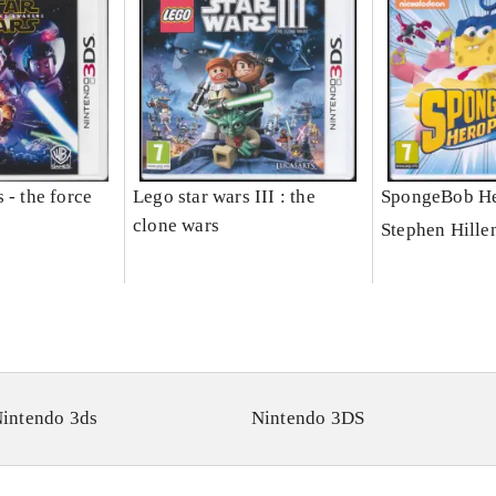
 - the force
Lego star wars III : the
SpongeBob He
clone wars
Stephen Hille
intendo 3ds
Nintendo 3DS