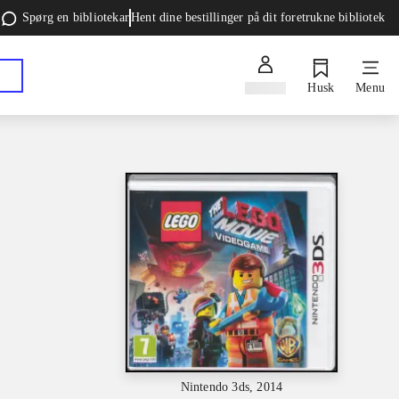
Spørg en bibliotekar
Hent dine bestillinger på dit foretrukne bibliotek
Log ind
Husk
Menu
Nintendo 3ds, 2014