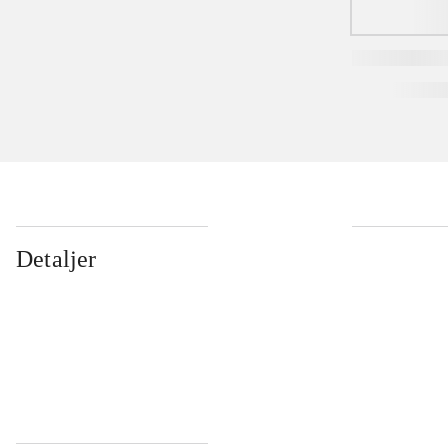
Detaljer
...
...
...
...