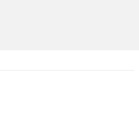
...
...