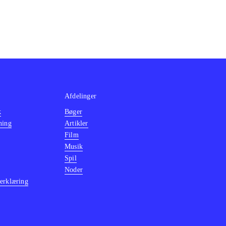
Afdelinger
k
Bøger
ning
Artikler
Film
Musik
Spil
Noder
erklæring