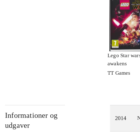
Lego Star wars
awakens
TT Games
Informationer og
2014
N
udgaver