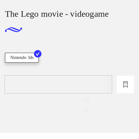
The Lego movie - videogame
Nintendo 3ds
loading