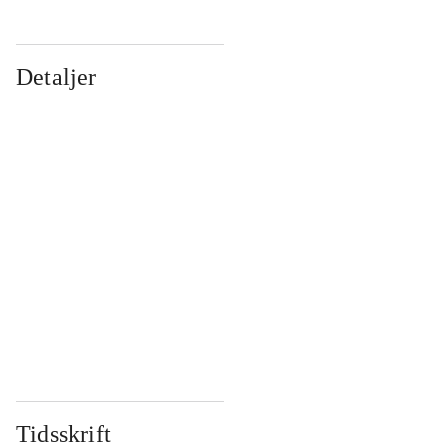
Detaljer
...
...
...
...
...
...
...
...
...
...
...
...
Tidsskrift