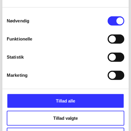
Samtykkevalg
Nødvendig
Artikler
Alle registrerede artikler fordelt på udgivelser
Funktionelle
...
Statistik
...
Marketing
...
Tillad alle
...
Tillad valgte
...