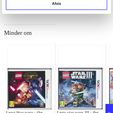
Afvis
Minder om
Lego Star wars - the
Lego star wars III : the
Sp