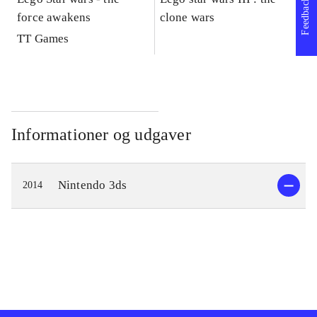
Feedback
force awakens
clone wars
St
TT Games
Informationer og udgaver
Nintendo 3ds
2014