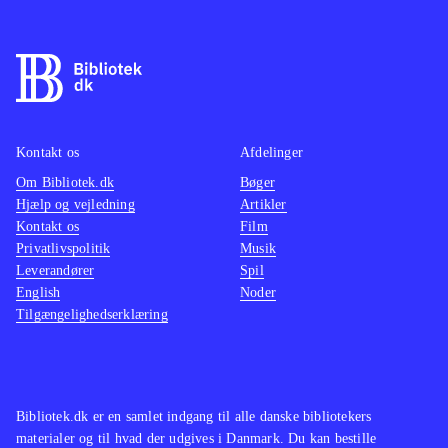
Kontakt os
Afdelinger
Om Bibliotek.dk
Bøger
Hjælp og vejledning
Artikler
Kontakt os
Film
Privatlivspolitik
Musik
Leverandører
Spil
English
Noder
Tilgængelighedserklæring
Bibliotek.dk er en samlet indgang til alle danske bibliotekers
materialer og til hvad der udgives i Danmark. Du kan bestille