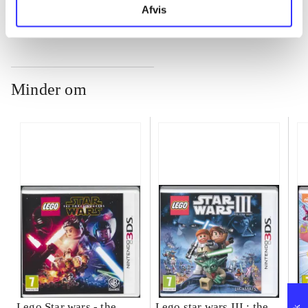
Afvis
Minder om
Lego Star wars - the
Lego star wars III : the
Sp