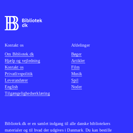
Kontakt os
Afdelinger
Om Bibliotek.dk
Bøger
Hjælp og vejledning
Artikler
Kontakt os
Film
Privatlivspolitik
Musik
Leverandører
Spil
English
Noder
Tilgængelighedserklæring
Bibliotek.dk er en samlet indgang til alle danske bibliotekers
materialer og til hvad der udgives i Danmark. Du kan bestille