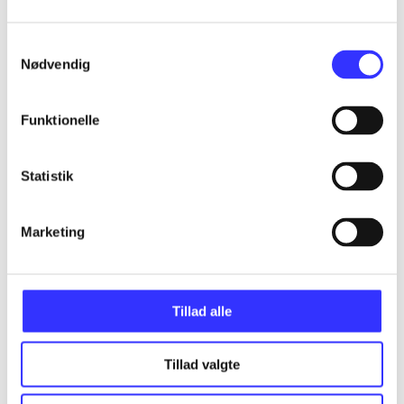
Samtykkevalg
Nødvendig
Artikler
Alle registrerede artikler fordelt på udgivelser
Funktionelle
...
Statistik
...
Marketing
...
Tillad alle
...
Tillad valgte
...