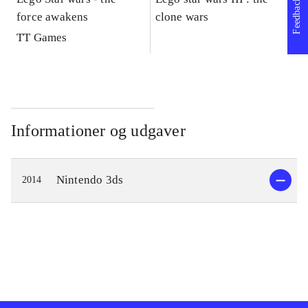
Feedback
force awakens
clone wars
St
TT Games
Informationer og udgaver
Nintendo 3ds
2014