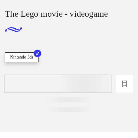
The Lego movie - videogame
Nintendo 3ds
loading