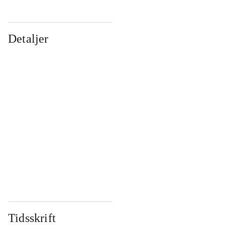
Detaljer
...
...
...
...
...
...
...
...
...
...
...
...
Tidsskrift