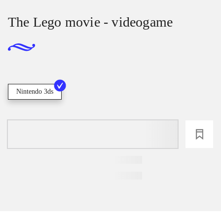
The Lego movie - videogame
Nintendo 3ds
loading