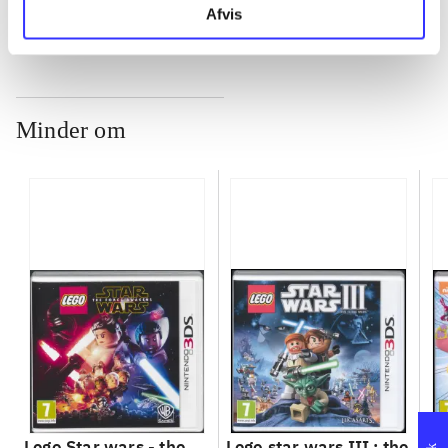
Afvis
Minder om
Lego Star wars - the
Lego star wars III : the
Sp