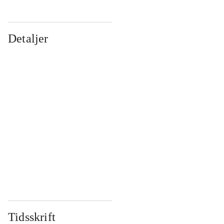
Detaljer
...
...
...
...
...
...
...
...
...
...
...
...
Tidsskrift