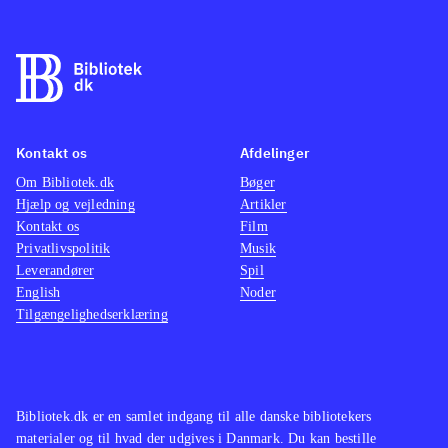
Kontakt os
Afdelinger
Om Bibliotek.dk
Bøger
Hjælp og vejledning
Artikler
Kontakt os
Film
Privatlivspolitik
Musik
Leverandører
Spil
English
Noder
Tilgængelighedserklæring
Bibliotek.dk er en samlet indgang til alle danske bibliotekers
materialer og til hvad der udgives i Danmark. Du kan bestille