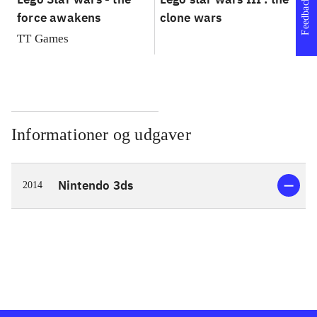
Feedback
force awakens
clone wars
St
TT Games
Informationer og udgaver
Nintendo 3ds
2014