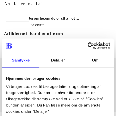
Artiklen er en del af
lorem ipsum dolor sit amet ...
Tidsskrift
Artiklerne i
handler ofte om
Samtykke
Detaljer
Om
Artikler med samme emner
Hjemmesiden bruger cookies
Fra
Vi bruger cookies til besøgsstatistik og optimering af
brugervenlighed. Du kan til enhver tid ændre eller
tilbagetrække dit samtykke ved at klikke på ”Cookies” i
bunden af siden. Du kan læse mere om de anvendte
cookies under ”Detaljer”.