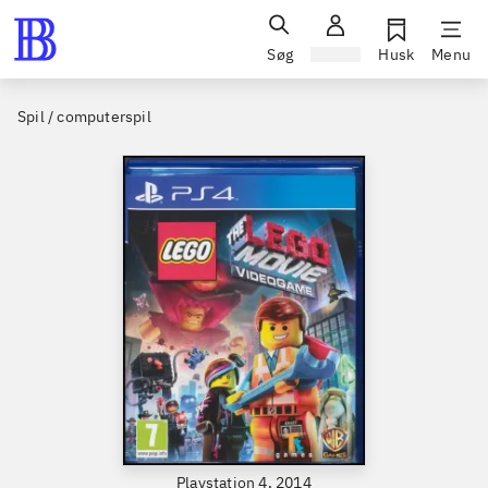
Søg
Log ind
Husk
Menu
Spil / computerspil
Playstation 4, 2014