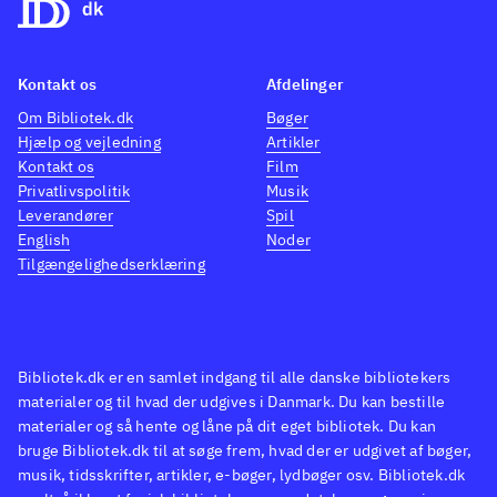
og Lego-klodser. En kombination der
filmen 
også virker rigtig godt i dette spil
.
er ikk
det er 
Kontakt os
Afdelinger
vinden
Om Bibliotek.dk
Bøger
Lego-s
Hjælp og vejledning
Artikler
Kontakt os
Film
Privatlivspolitik
Musik
Leverandører
Spil
English
Noder
Tilgængelighedserklæring
Bibliotek.dk er en samlet indgang til alle danske bibliotekers
materialer og til hvad der udgives i Danmark. Du kan bestille
materialer og så hente og låne på dit eget bibliotek. Du kan
bruge Bibliotek.dk til at søge frem, hvad der er udgivet af bøger,
musik, tidsskrifter, artikler, e-bøger, lydbøger osv. Bibliotek.dk