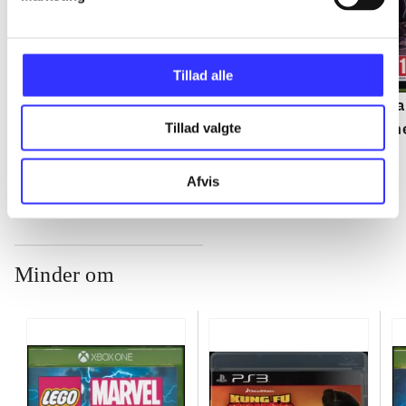
Tillad alle
Soul Calibur IV
Metro 2033
Sa
Noriyuki Hiyama
th
Tillad valgte
Afvis
Minder om