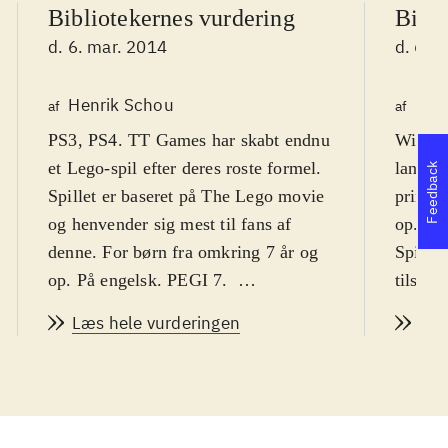
Bibliotekernes vurdering
Bibli
d. 6. mar. 2014
d. 6. 
Henrik Schou
Hen
af
af
PS3, PS4. TT Games har skabt endnu
Wii U. 
et Lego-spil efter deres roste formel.
lange L
Feedback
Spillet er baseret på The Lego movie
primær
og henvender sig mest til fans af
op. PE
denne. For børn fra omkring 7 år og
Spillet
op. På engelsk. PEGI 7
.
tilsat 
Ligesom Lego-filmen, så følger
Præcis 
Læs hele vurderingen
Læs
spillet arbejdsmanden Emmet
den or
Brickowskis eventyr for at stoppe
Brickow
den onde Lord Business fra at
fantas
ødelægge hele Lego-verdenen. Spillet
han mas