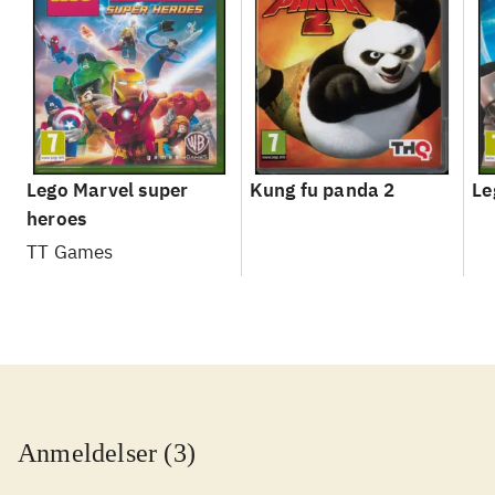
Lego Marvel super
Kung fu panda 2
Le
heroes
TT Games
Anmeldelser (3)