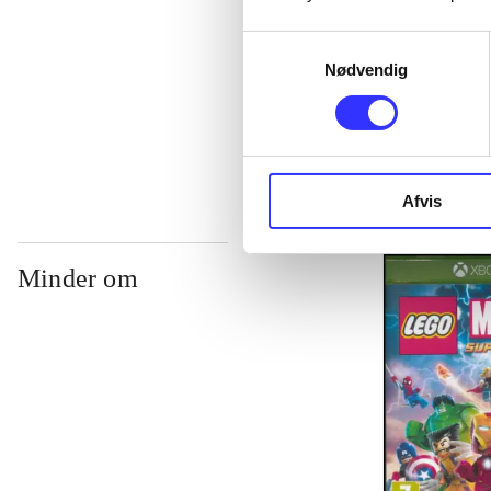
Samtykkevalg
Nødvendig
Soul Calibur 
Noriyuki Hiy
Afvis
Minder om