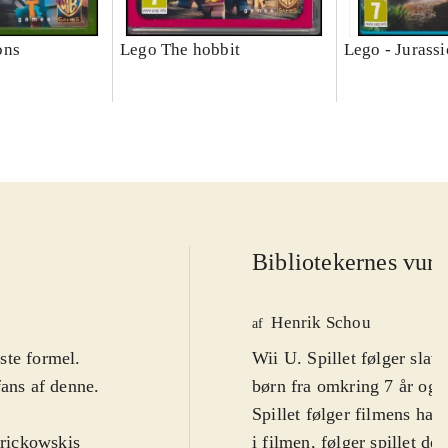
ons
Lego The hobbit
Lego - Jurass
Bibliotekernes vurd
Henrik Schou
af
ste formel.
Wii U. Spillet følger slavi
fans af denne.
børn fra omkring 7 år og 
Spillet følger filmens han
rickowskis
i filmen, følger spillet 