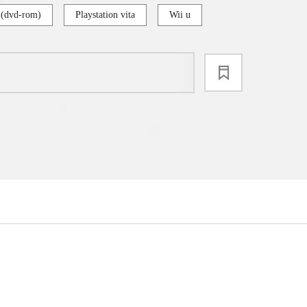
 (dvd-rom)
Playstation vita
Wii u
loading
...
...
...
...
...