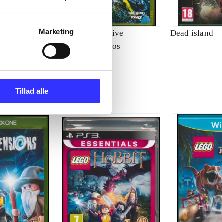
Marketing
e third : the
MX vs. ATV alive
Dead island
Rainbow Studios
Tillad alle