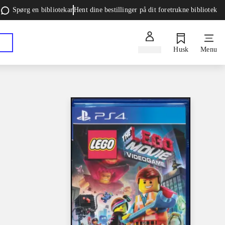
Spørg en bibliotekar
Hent dine bestillinger på dit foretrukne bibliotek
Log ind
Husk
Menu