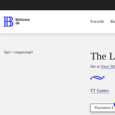
Forside
B
Spil / computerspil
The L
Del af
Xbox 360 
TT Games
Playstation 4