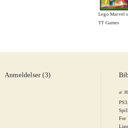
Lego Marvel s
TT Games
Anmeldelser (3)
Bib
H
af
PS3,
Spil
For 
Lige