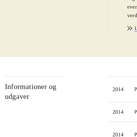
even
verd
forl
L
samm
befr
færd
spil
komm
at s
spil
Informationer og
2014
P
omgi
udgaver
The
andr
2014
P
"Leg
At L
2014
P
har 