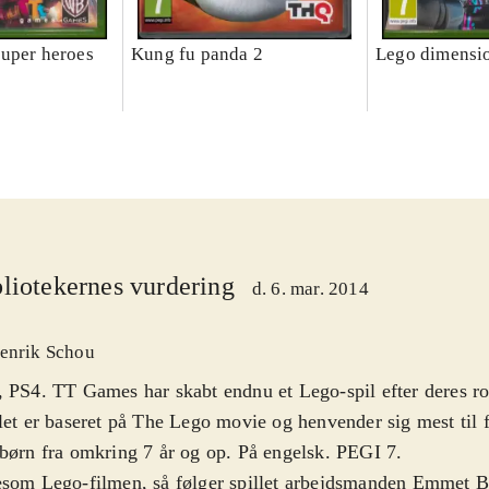
uper heroes
Kung fu panda 2
Lego dimensi
liotekernes vurdering
d. 6. mar. 2014
enrik Schou
 PS4. TT Games har skabt endnu et Lego-spil efter deres ro
let er baseret på The Lego movie og henvender sig mest til 
børn fra omkring 7 år og op. På engelsk. PEGI 7
.
som Lego-filmen, så følger spillet arbejdsmanden Emmet B