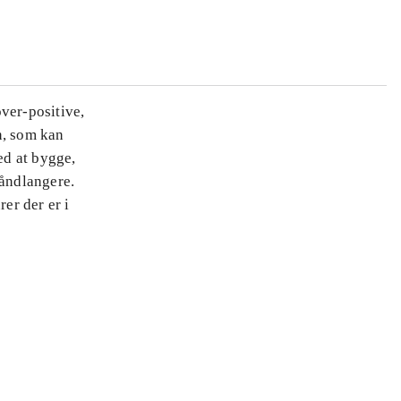
ver-positive,
n, som kan
ed at bygge,
håndlangere.
er der er i