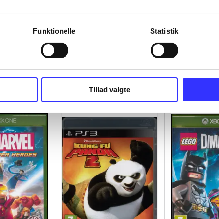
Funktionelle
Statistik
IV
Metro 2033
Saints row - th
ama
full package
Tillad valgte