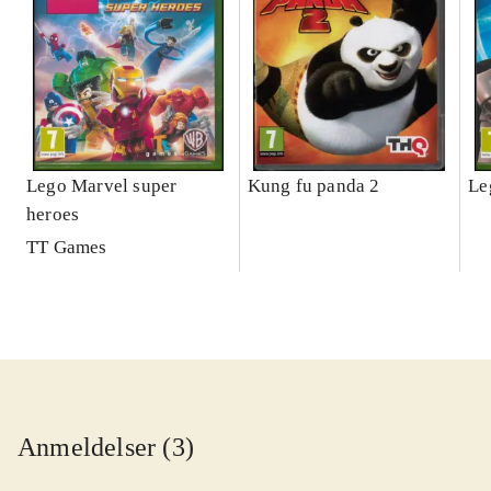
Lego Marvel super
Kung fu panda 2
Le
heroes
TT Games
Anmeldelser (3)