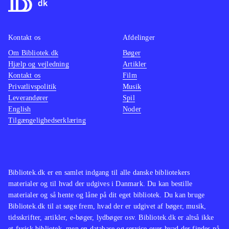
også virker rigtig godt i dette spil
.
er ikk
det er 
Kontakt os
Afdelinger
vinden
Om Bibliotek.dk
Bøger
Lego-s
Hjælp og vejledning
Artikler
Kontakt os
Film
Privatlivspolitik
Musik
Leverandører
Spil
English
Noder
Tilgængelighedserklæring
Bibliotek.dk er en samlet indgang til alle danske bibliotekers
materialer og til hvad der udgives i Danmark. Du kan bestille
materialer og så hente og låne på dit eget bibliotek. Du kan bruge
Bibliotek.dk til at søge frem, hvad der er udgivet af bøger, musik,
tidsskrifter, artikler, e-bøger, lydbøger osv. Bibliotek.dk er altså ikke
et fysisk bibliotek, men en database og service over hvad der findes på