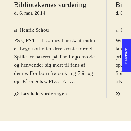
Bibliotekernes vurdering
Bibli
d. 6. mar. 2014
d. 6. m
Henrik Schou
Henr
af
af
PS3, PS4. TT Games har skabt endnu
Wii U. 
et Lego-spil efter deres roste formel.
lange L
Feedback
Spillet er baseret på The Lego movie
primær
og henvender sig mest til fans af
op. PE
denne. For børn fra omkring 7 år og
Spillet
op. På engelsk. PEGI 7
.
tilsat 
Ligesom Lego-filmen, så følger
Præcis 
Læs hele vurderingen
Læs
spillet arbejdsmanden Emmet
den or
Brickowskis eventyr for at stoppe
Brickow
den onde Lord Business fra at
fantas
ødelægge hele Lego-verdenen. Spillet
han mas
fylder masser af ekstra begivenheder
som ha