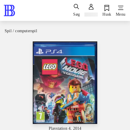
Søg
Log ind
Husk
Menu
Spil / computerspil
Playstation 4, 2014