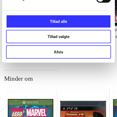
Tillad alle
Soul Calibur IV
Metro 2033
Sai
Noriyuki Hiyama
th
Tillad valgte
Afvis
Minder om