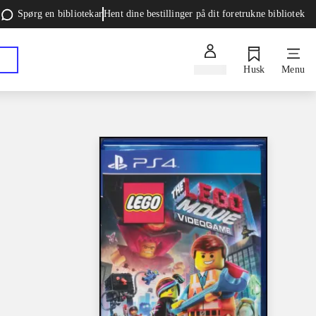
Spørg en bibliotekar
Hent dine bestillinger på dit foretrukne bibliotek
Log ind
Husk
Menu