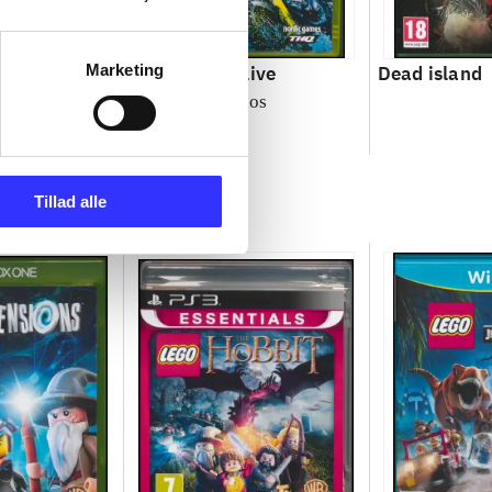
Marketing
the third :
MX vs. ATV alive
Dead island
kage
Rainbow Studios
Tillad alle