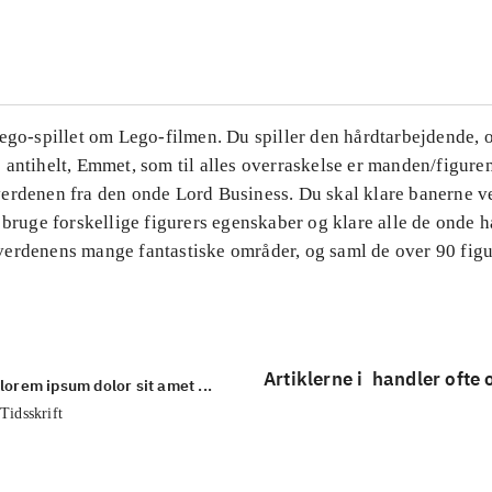
...
ego-spillet om Lego-filmen. Du spiller den hårdtarbejdende, o
 antihelt, Emmet, som til alles overraskelse er manden/figure
erdenen fra den onde Lord Business. Du skal klare banerne v
 bruge forskellige figurers egenskaber og klare alle de onde 
erdenens mange fantastiske områder, og saml de over 90 figur
Artiklerne i
handler ofte
lorem ipsum dolor sit amet ...
Tidsskrift