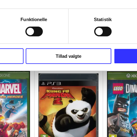
Funktionelle
Statistik
 IV
Metro 2033
Saints row - 
the full pac
ama
Tillad valgte