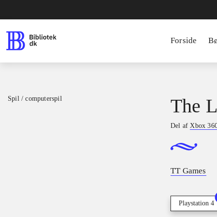
Forside
B
Spil / computerspil
The L
Del af
Xbox 360 
TT Games
Playstation 4