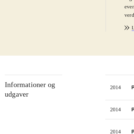
even
verd
forl
L
samm
befr
færd
spil
komm
at s
spil
Informationer og
P
2014
omgi
udgaver
The
andr
P
2014
"Leg
At L
P
2014
har 