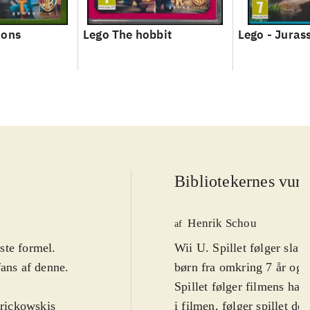
ions
Lego The hobbit
Lego - Juras
Bibliotekernes vurd
Henrik Schou
af
ste formel.
Wii U. Spillet følger slavi
fans af denne.
børn fra omkring 7 år og 
Spillet følger filmens han
rickowskis
i filmen, følger spillet 