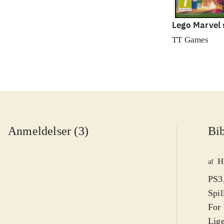
Lego Marvel 
TT Games
Anmeldelser (3)
Bib
H
af
PS3,
Spil
For 
Lige