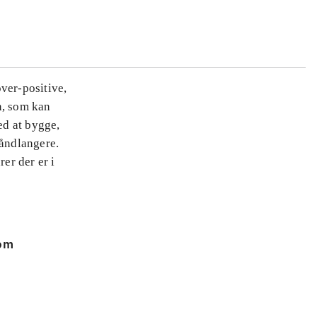
ver-positive,
n, som kan
ed at bygge,
håndlangere.
er der er i
 om