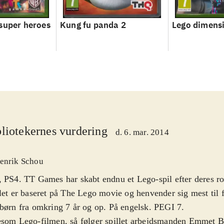
super heroes
Kung fu panda 2
Lego dimens
liotekernes vurdering
d. 6. mar. 2014
enrik Schou
 PS4. TT Games har skabt endnu et Lego-spil efter deres ro
let er baseret på The Lego movie og henvender sig mest til 
børn fra omkring 7 år og op. På engelsk. PEGI 7
.
som Lego-filmen, så følger spillet arbejdsmanden Emmet B