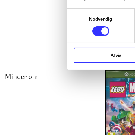
Samtykkevalg
Nødvendig
Soul Calibur
Noriyuki Hiy
Afvis
Minder om