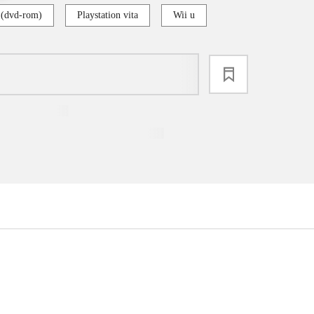
 (dvd-rom)
Playstation vita
Wii u
loading
...
...
...
...
...